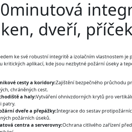
0minutová integri
ken, dveří, příče
edem ke své robustní integritě a izolačním vlastnostem je p
u kritických aplikací, kde jsou nezbytné požární úseky a te
nikové cesty a koridory:
Zajištění bezpečného průchodu p
ných, chráněných cest.
chodiště a haly:
Vytváření ohnivzdorných krytů pro vertikáln
 patry.
ožární dveře a přepážky:
Integrace do sestav protipožárníc
nných požárních úseků.
atová centra a serverovny:
Ochrana citlivého zařízení př