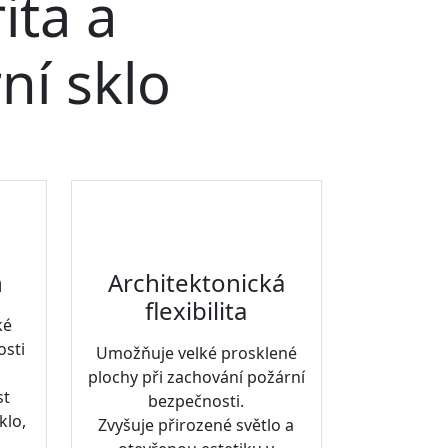
ita a
ní sklo
n
Architektonická
flexibilita
ké
osti
Umožňuje velké prosklené
plochy při zachování požární
st
bezpečnosti.
klo,
Zvyšuje přirozené světlo a