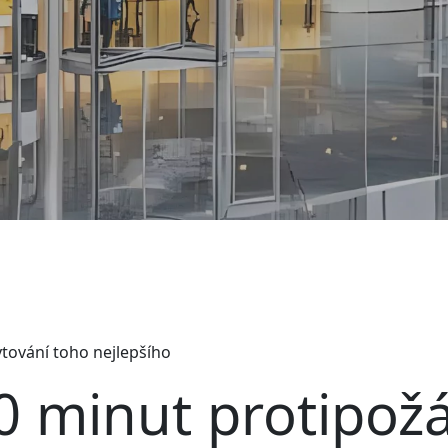
tování toho nejlepšího
0 minut protipožá