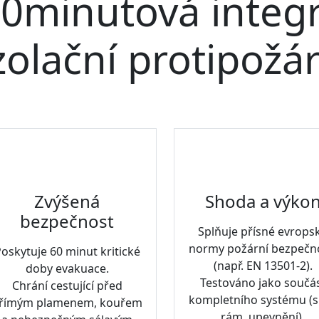
0minutová integr
zolační protipožár
Zvýšená
Shoda a výko
bezpečnost
Splňuje přísné evrops
normy požární bezpečn
oskytuje 60 minut kritické
(např. EN 13501-2).
doby evakuace.
Testováno jako součá
Chrání cestující před
kompletního systému (s
římým plamenem, kouřem
rám, upevnění).