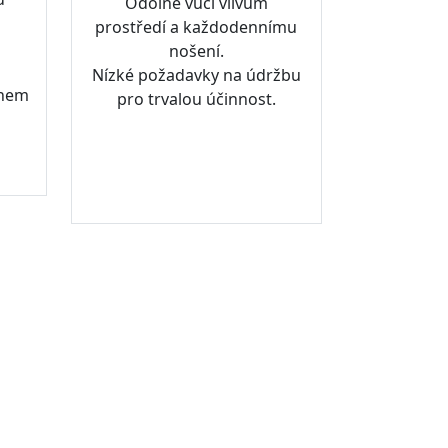
Odolné vůči vlivům
prostředí a každodennímu
nošení.
Nízké požadavky na údržbu
ěhem
pro trvalou účinnost.