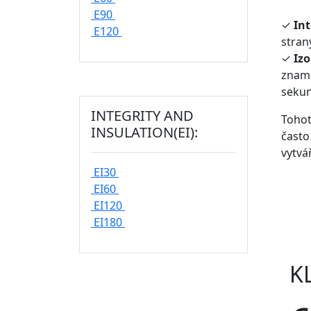
E90
✓
Int
E120
stran
✓
Izo
zname
sekun
INTEGRITY AND
Tohot
INSULATION(EI):
často
vytvá
EI30
EI60
EI120
EI180
K