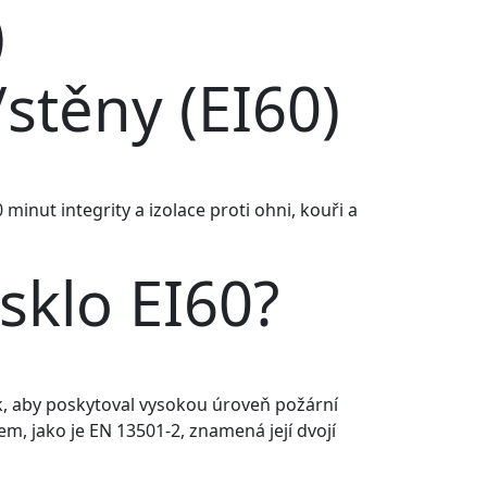
)
stěny (EI60)
 minut integrity a izolace proti ohni, kouři a
sklo EI60?
tak, aby poskytoval vysokou úroveň požární
m, jako je EN 13501-2, znamená její dvojí