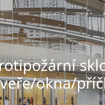
HOME
PRODUKTY
ZDROJE
otipožární sklo
dveře/okna/pří