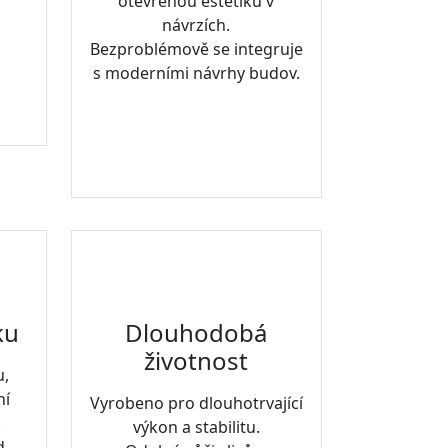
otevřenou estetiku v
návrzích.
Bezproblémově se integruje
s moderními návrhy budov.
ku
Dlouhodobá
životnost
u,
ní
Vyrobeno pro dlouhotrvající
.
výkon a stabilitu.
d