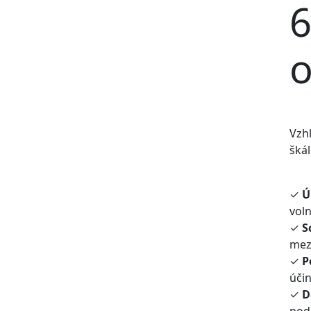
6
o
Vzhl
škál
✓
Ú
vol
✓
S
mezi
✓
P
úči
✓
D