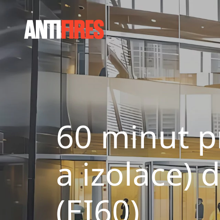
60 minut pr
a izolace) 
(EI60)