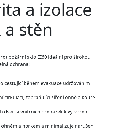
ta a izolace
k a stěn
rotipožární sklo EI60 ideální pro širokou
pelná ochrana:
ro cestující během evakuace udržováním
í cirkulaci, zabraňující šíření ohně a kouře
h dveří a vnitřních přepážek k vytvoření
ed ohněm a horkem a minimalizuje narušení