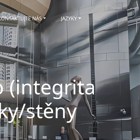
KONTAKTUJTE NÁS
JAZYKY
 (integrita
čky/stěny