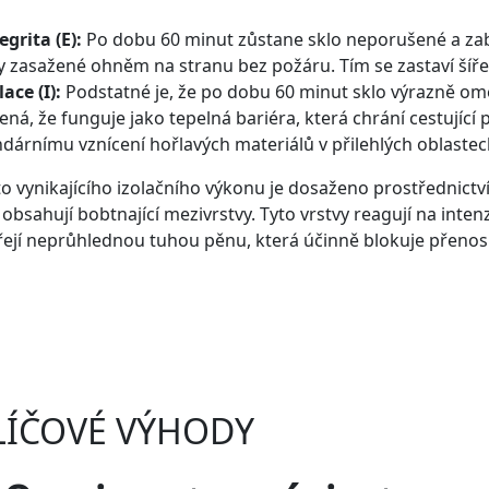
egrita (E):
Po dobu 60 minut zůstane sklo neporušené a za
y zasažené ohněm na stranu bez požáru. Tím se zastaví šíře
lace (I):
Podstatné je, že po dobu 60 minut sklo výrazně ome
ná, že funguje jako tepelná bariéra, která chrání cestující
dárnímu vznícení hořlavých materiálů v přilehlých oblastec
o vynikajícího izolačního výkonu je dosaženo prostřednictv
 obsahují bobtnající mezivrstvy. Tyto vrstvy reagují na intenz
řejí neprůhlednou tuhou pěnu, která účinně blokuje přenos t
LÍČOVÉ VÝHODY