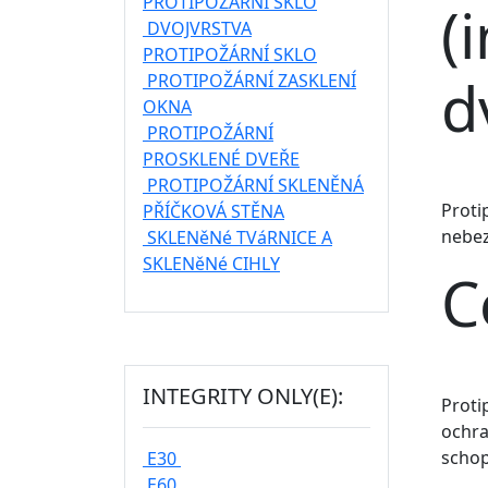
PROTIPOŽÁRNÍ SKLO
(
DVOJVRSTVA
PROTIPOŽÁRNÍ SKLO
d
PROTIPOŽÁRNÍ ZASKLENÍ
OKNA
PROTIPOŽÁRNÍ
PROSKLENÉ DVEŘE
PROTIPOŽÁRNÍ SKLENĚNÁ
Proti
PŘÍČKOVÁ STĚNA
nebez
SKLENěNé TVáRNICE A
SKLENěNé CIHLY
C
INTEGRITY ONLY(E):
Proti
ochra
schop
E30
E60