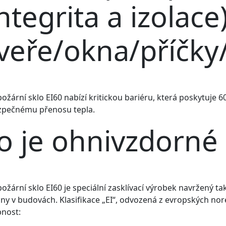
integrita a izolace
veře/okna/příčky/
požární sklo EI60 nabízí kritickou bariéru, která poskytuje 60
pečnému přenosu tepla.
o je ohnivzdorné 
požární sklo EI60 je speciální zasklívací výrobek navržený 
ny v budovách. Klasifikace „EI“, odvozená z evropských nore
nost: