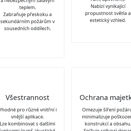
a nebezpečným sálavým
Nabízí vynikající
teplem.
propustnost světla a
Zabraňuje přeskoku a
estetický vzhled.
sekundárním požárům v
sousedních oddílech.
Všestrannost
Ochrana majet
Vhodné pro různé vnitřní i
Omezuje šíření požár
vnější aplikace.
minimalizuje poškoze
Lze kombinovat s dalšími
konstrukcí a obsahu
funkcemi (např. akustické,
Snižuje celkový dopa