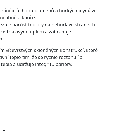
brání průchodu plamenů a horkých plynů ze
ní ohně a kouře.
zuje nárůst teploty na nehořlavé straně. To
 před sálavým teplem a zabraňuje
h.
ím vícevrstvých skleněných konstrukcí, které
ivní teplo tím, že se rychle roztahují a
epla a udržuje integritu bariéry.