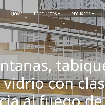
HOME
PRODUCTOS
RECURSOS
entanas, tabiqu
vidrio con clas
cia al fuego de