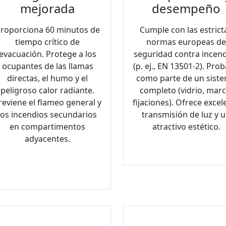
mejorada
desempeño
roporciona 60 minutos de
Cumple con las estrict
tiempo crítico de
normas europeas d
evacuación. Protege a los
seguridad contra incen
ocupantes de las llamas
(p. ej., EN 13501-2). Pro
directas, el humo y el
como parte de un sist
peligroso calor radiante.
completo (vidrio, marc
reviene el flameo general y
fijaciones). Ofrece excel
los incendios secundarios
transmisión de luz y 
en compartimentos
atractivo estético.
adyacentes.