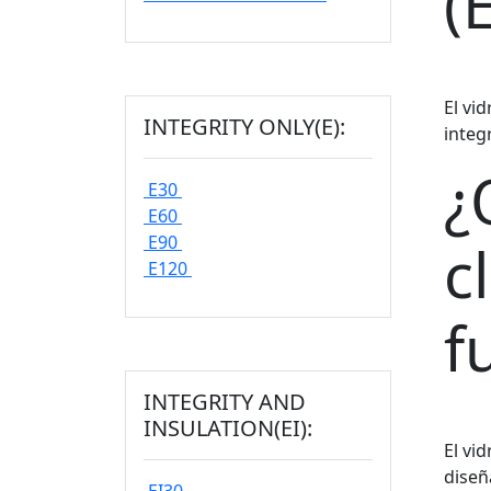
(
El vi
INTEGRITY ONLY(E):
integ
¿
E30
E60
E90
c
E120
f
INTEGRITY AND
INSULATION(EI):
El vi
diseñ