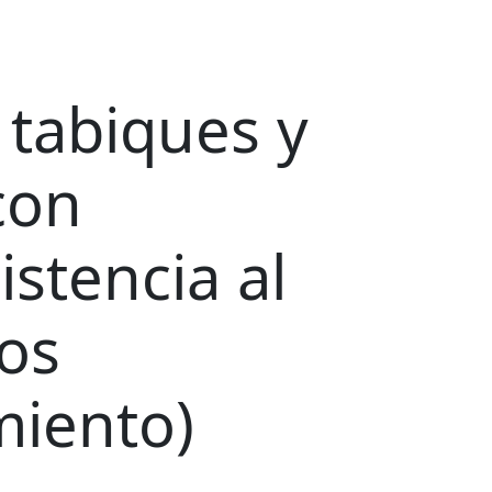
 tabiques y
con
istencia al
os
miento)