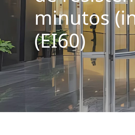
minutos (i
(EI60)