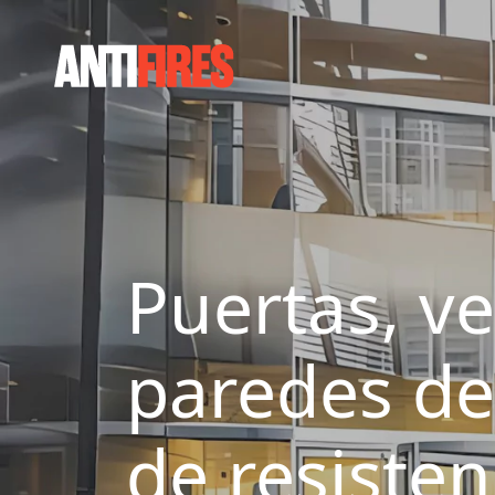
Puertas, v
paredes de 
de resisten