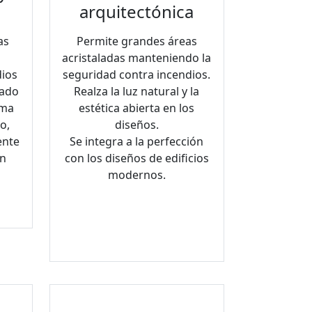
arquitectónica
as
Permite grandes áreas
e
acristaladas manteniendo la
dios
seguridad contra incendios.
bado
Realza la luz natural y la
ema
estética abierta en los
o,
diseños.
ente
Se integra a la perfección
un
con los diseños de edificios
modernos.