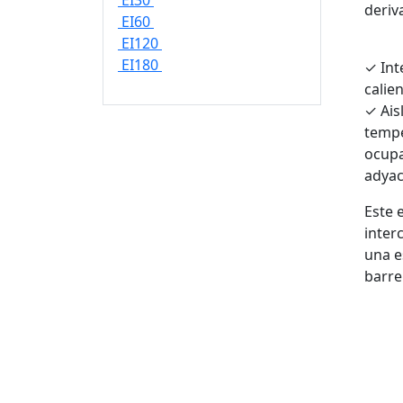
EI30
deriv
EI60
EI120
EI180
✓
Int
calie
✓
Ais
tempe
ocupa
adyac
Este 
inter
una e
barre