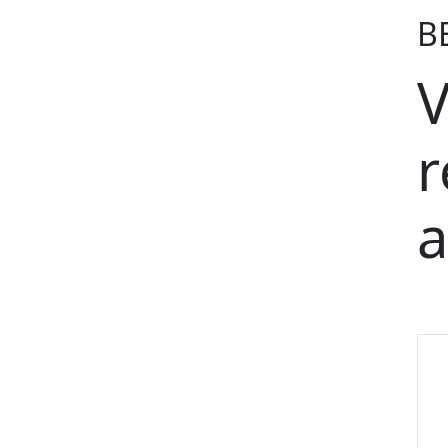
B
V
r
a