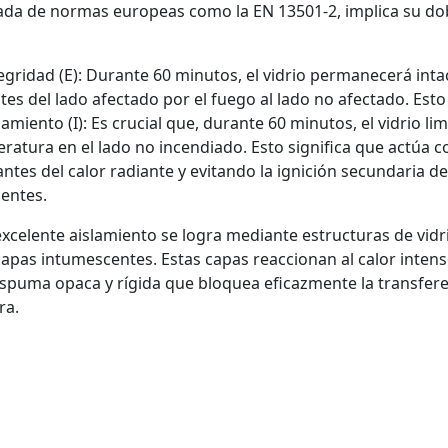
ada de normas europeas como la EN 13501-2, implica su do
egridad (E): Durante 60 minutos, el vidrio permanecerá inta
ntes del lado afectado por el fuego al lado no afectado. Est
lamiento (I): Es crucial que, durante 60 minutos, el vidrio l
ratura en el lado no incendiado. Esto significa que actúa 
ntes del calor radiante y evitando la ignición secundaria d
entes.
excelente aislamiento se logra mediante estructuras de vi
capas intumescentes. Estas capas reaccionan al calor int
spuma opaca y rígida que bloquea eficazmente la transferen
ra.