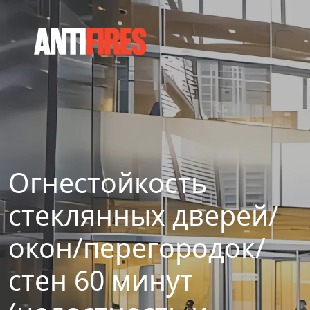
Огнестойкость
стеклянных дверей/
окон/перегородок/
стен 60 минут