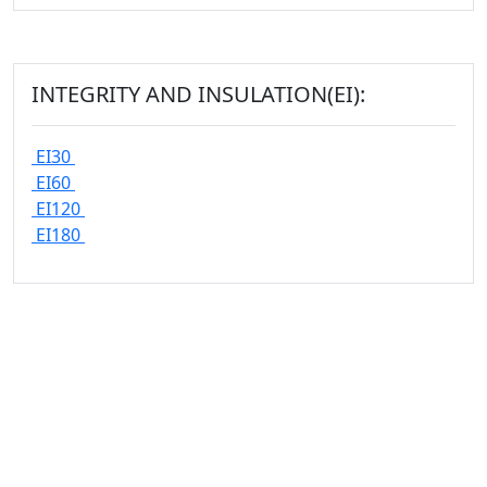
INTEGRITY AND INSULATION(EI):
EI30
EI60
EI120
EI180