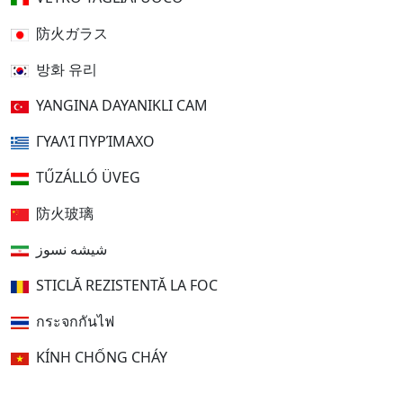
防火ガラス
방화 유리
YANGINA DAYANIKLI CAM
ΓΥΑΛΊ ΠΥΡΊΜΑΧΟ
TŰZÁLLÓ ÜVEG
防火玻璃
شیشه نسوز
STICLĂ REZISTENTĂ LA FOC
กระจกกันไฟ
KÍNH CHỐNG CHÁY