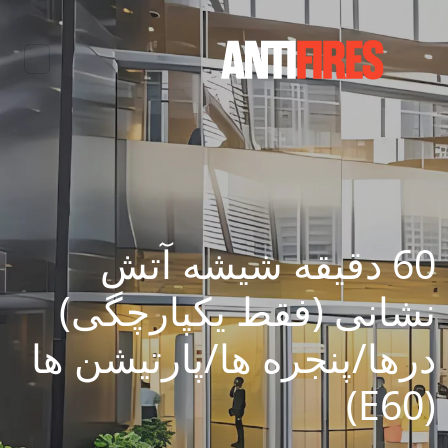
60 دقیقه شیشه آتش
نشانی (فقط یکپارچگی)
درها/پنجره ها/پارتیشن ها
(E60)