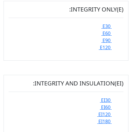
INTEGRITY ONLY(E):
E30
E60
E90
E120
INTEGRITY AND INSULATION(EI):
EI30
EI60
EI120
EI180