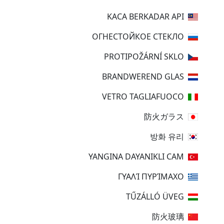
KACA BERKADAR API
ОГНЕСТОЙКОЕ СТЕКЛО
PROTIPOŽÁRNÍ SKLO
BRANDWEREND GLAS
VETRO TAGLIAFUOCO
防火ガラス
방화 유리
YANGINA DAYANIKLI CAM
ΓΥΑΛΊ ΠΥΡΊΜΑΧΟ
TŰZÁLLÓ ÜVEG
防火玻璃