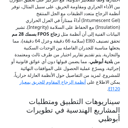
بين الأداء الحراري ومقاومة الحريق. على سبيل المثال، توفر
أنظمة الزجاج متعدد الطبقات مع الجل المنتفخ
(Intumescent Gel) أداءً ممتازاً في العزل الحراري
(Insulation) مع الحفاظ على السلامة (Integrity). تشير
البيانات الفنية إلى أن أنظمة مثل
زجاج FPOS بسمك 28 مم
تحقق تصنيف EI60 (سلامة 66 دقيقة وعزل 64 دقيقة)، مما
يجعلها مناسبة للجدران الفاصلة بين الوحدات السكنية
والتجارية. يتم تقديم تقارير اختبار من طرف ثالث ومعتمدة
من
بلدية أبوظبي
، مما يضمن قبولها دون أي عوائق قانونية أو
إجرائية، ويسرّع عملية الحصول على الموافقات النهائية
للمشروع. لمزيد من التفاصيل حول الأنظمة العازلة حرارياً،
يمكن الاطلاع على
أنظمة الزجاج المقاوم للحريق بمعيار
.
EI120
سيناريوهات التطبيق ومتطلبات
المشاريع الهندسية في تطويرات
أبوظبي
طبقة واحدة من الزجاج
جدار فاصل زجاجي مقاوم
نوافذ وأبواب زجاجية مقاومة
زجاج مزدوج الطبقات مقاوم