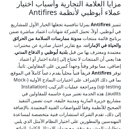
مزايا العلامة التجارية وأسباب اختيار
عملاء أبوظبي لأنظمة Antifires
تتميز
Antifires
بمزايا تنافسية تجعلها الخيار الأول للمشاريع
في أبوظبي. أولاً، تحمل الشركة شهادات اعتماد مباشرة ضمن
برنامج قائمة منتجات
مدونة ممارسات السلامة من الحرائق
والحياة في الإمارات
، مع تقارير اختبار صادرة عن مختبرات
معتمدة ومعترف بها من قبل
بلدية أبوظبي
و
الدفاع المدني
.
هذا يعني أن المنتجات لا تحتاج إلى إعادة اختبار أو اعتماد
إضافي، مما يوفر وقتاً وجهداً كبيرين على المقاولين. ثانياً،
توفر
Antifires
فريقاً فنياً محلياً يقدم دعماً كاملاً في الموقع،
بما في ذلك الإشراف على اختبارات النماذج الأولية (Mock-
up testing) ومراجعة عمليات التركيب (Installation
audits). هذه الخدمة تعتبر ميزة حاسمة للمقاولين في
مشاريع جزيرة المارية ومدينة خليفة، حيث تضمن التنفيذ
الصحيح للأنظمة وفقاً للمواصفات الفنية المعتمدة. بالإضافة
إلى ذلك، تقدم الشركة استشارات فنية متخصصة لمساعدة
المهندسين والمطورين على اختيار النظام الأمثل الذي يلبي
متطلبات المشروع بدقة، مع ضمان الامتثال الكامل للوائح