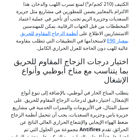
الكثيف (210 كجم/م³) لمنع تسرب اللهب والدخان. هذا
الالتزام بالمعايير يضمن للمطورين في مشاريع مثل جزيرة
السعديات وجزيرة الريم تجنب أي تأخير في عملية اعتماد
المخططات من قبل الجهات الرقابية. يمكن للمهندسين
الاستشاريين الاطلاع على
أنظمة الزجاج المقاوم للحريق
بمعيار E90
لاستخدامها في التطبيقات التي تتطلب مقاومة
عالية للهب دون الحاجة للعزل الحراري الكامل.
اختيار درجات الزجاج المقاوم للحريق
بما يتناسب مع مناخ أبوظبي وأنواع
الإشغال
يتطلب المناخ الحار في أبوظبي، بالإضافة إلى تنوع أنواع
الإشغال، اختيار دقيق لدرجات الزجاج المقاوم للحريق. على
سبيل المثال، في الأتريومات والممرات الخدمية في مشاريع
جزيرة ياس وجزيرة السعديات، يجب أن تتحمل أنظمة الزجاج
ضغط الهواء الإيجابي والإشعاع الحراري العالي الناتج عن
الحرائق. تقدم
Antifires
مجموعة من الحلول التي تم
اختبارها وفقاً للمعايير الدولية، مع التركيز على تحقيق التوازن