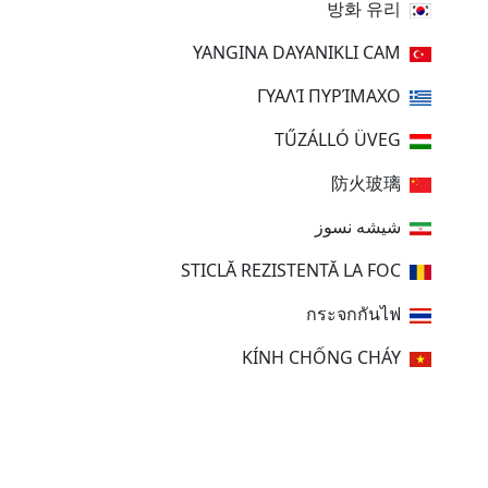
방화 유리
YANGINA DAYANIKLI CAM
ΓΥΑΛΊ ΠΥΡΊΜΑΧΟ
TŰZÁLLÓ ÜVEG
防火玻璃
شیشه نسوز
STICLĂ REZISTENTĂ LA FOC
กระจกกันไฟ
KÍNH CHỐNG CHÁY