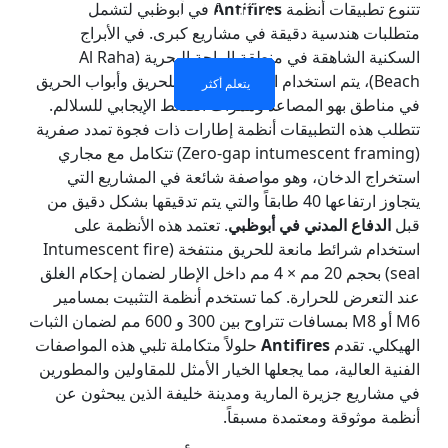
تتنوع تطبيقات أنظمة
Antifires
في أبوظبي لتشمل
للحريق
للحريق
للحريق
المقاوم للحريق
متطلبات هندسية دقيقة في مشاريع كبرى. في الأبراج
السكنية الشاهقة في منطقة الراحة البحرية (Al Raha
Beach)، يتم استخدام الزجاج المقاوم للحريق وأبواب الحريق
يتعلم أكثر
يتعلم أكثر
يتعلم أكثر
يتعلم أكثر
في مناطق بهو المصاعد وممرات الضغط الإيجابي للسلالم.
تتطلب هذه التطبيقات أنظمة إطارات ذات فجوة تمدد صفرية
(Zero-gap intumescent framing) تتكامل مع مجاري
استخراج الدخان، وهو مواصفة شائعة في المشاريع التي
يتجاوز ارتفاعها 40 طابقاً والتي يتم تدقيقها بشكل دقيق من
قبل
الدفاع المدني في أبوظبي
. تعتمد هذه الأنظمة على
استخدام شرائط مانعة للحريق منتفخة (Intumescent fire
seal) بحجم 20 مم × 4 مم داخل الإطار لضمان إحكام الغلق
عند التعرض للحرارة. كما تستخدم أنظمة التثبيت بمسامير
M6 أو M8 بمسافات تتراوح بين 300 و 600 مم لضمان الثبات
الهيكلي. تقدم
Antifires
حلولاً متكاملة تلبي هذه المواصفات
الفنية العالية، مما يجعلها الخيار الأمثل للمقاولين والمطورين
في مشاريع جزيرة المارية ومدينة خليفة الذين يبحثون عن
أنظمة موثوقة ومعتمدة مسبقاً.