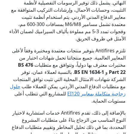
النهائي. يشمل ذلك توفير الرسومات التفصيلية لأنظمة
التثبيت، وحسابات الأحمال، وإرشادات التركيب المتوافقة مع
معايير الدفاع المدني الأردني. يتم استخدام أنظمة تثبيت
معتمدة تشمل مسامير M6/M8 بمسافات 300-600 مم،
وفجوات تمدد 3-5 مم مملوءة بألياف السيراميك لضمان الأداء
الأمثل في ظروف الحريق.
تلتزم Antifires بتوفير منتجات معتمدة ومختبرة وفقاً لأعلى
المعايير العالمية. جميع منتجاتنا تحمل شهادات اختبار من
مختبرات معترف بها دولياً، وتتوافق مع متطلبات
BS 476
Part 22
و
BS EN 1634-1
. بالنسبة لعملاء عمان، توفر
الشركة شهادات الامتثال المحلية التي تثبت توافق المنتجات
مع متطلبات الدفاع المدني الأردني. يمكن للعملاء طلب
حلول
زجاجية متكاملة بمعايير EI120
للمشاريع التي تتطلب أعلى
مستويات الحماية.
بالإضافة إلى ذلك، تقدم Antifires خدمات استشارية لاختيار
النوع المناسب من الزجاج بناءً على متطلبات المشروع
المحددة، بما في ذلك تحليل المخاطر وتقييم متطلبات الدفاع