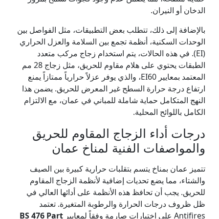
الدخان أو النيران.
بالإضافة إلى ذلك، تتطلب بعض التطبيقات، مثل الفواصل بين
الوحدات السكنية، أنظمة تجمع بين السلامة والعزل الحراري
(EI). في هذه الحالات، يتم استخدام زجاج مركب متعدد
الطبقات يحتوي على هلام مقاوم للحريق، مثل زجاج 28 مم
المعتمد بمعايير EI60، والذي يوفر عزلاً حرارياً ممتازاً يمنع
ارتفاع درجة حرارة السطح غير المعرض للحريق. يضمن هذا
النهج المتكامل حماية شاملة للمباني في عمان، مع الالتزام
الكامل باللوائح المحلية.
درجات أداء الزجاج المقاوم للحريق
والمواصفات الفنية لمناخ عمان
تتميز عمان بمناخ يتسم بتقلبات حرارية كبيرة بين الصيف
والشتاء، مما يضع تحديات إضافية لأنظمة الزجاج المقاوم
للحريق. يجب أن تحافظ هذه الأنظمة على أدائها العالي في
ظل ظروف درجات الحرارة والرطوبة المتغيرة. تعتمد
Antifires على اختبارات صارمة وفقاً لمعايير
BS 476 Part