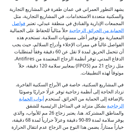
يشهد التطور العمراني في عمان طفرة في المشاريع التجارية
والسكنية متعددة الاستخدامات. في المشاريع التجارية، مثل
المجمعات الإدارية والفنادق في منطقة عبدلي، تعتبر
فواصل
الحماية من الحرائق الزجاجية
حلاً مثالياً للحفاظ على الجمالية
المعمارية مع توفير أعلى مستويات السلامة. تستخدم هذه
الفواصل غالباً في ممرات الإخلاء وأدراج السلالم، حيث يجب
أن تتحمل الحريق لمدة لا تقل عن 60 دقيقة وفقاً لمتطلبات
الدفاع المدني. توفر أنظمة الزجاج المعتمدة من Antifires،
مثل زجاج 21 مم (FPOS) بمعايير سلامة 120 دقيقة، حلاً
موثوقاً لهذه التطبيقات.
في المشاريع السكنية، خاصة في الأبراج السكنية الفاخرة،
تزداد الحاجة إلى أنظمة زجاجية توفر عزلًا حراريًا وصوتيًا
بالإضافة إلى الحماية من الحرائق. تُستخدم
أبواب الحماية
الزجاجية
بشكل متزايد في المداخل الرئيسية للشقق
والمناطق المشتركة. هنا، يعتبر زجاج 26 مم للأبواب، والذي
يوفر سلامة لمدة 89-90 دقيقة وعزلاً حرارياً لمدة 68 دقيقة،
خياراً ممتازاً. يضمن هذا النوع من الزجاج عدم انتقال الحرارة