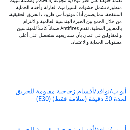
تعتمد حلولنا على أطر فولاذية مجوفة (G.M.S.) وأنظمة تثبيت
متطورة تشمل حشوات السيراميك العازلة وأختام الحماية
المنتفخة، مما يضمن أداءً موثوقاً في ظروف الحريق الحقيقية.
من خلال الجمع بين الخبرة الهندسية العالمية والالتزام
بالمعايير المحلية، تقدم Antifires ضماناً كاملاً للمهندسين
والمقاولين في عمان بأن مشاريعهم ستحصل على أعلى
مستويات الحماية والاعتماد.
أبواب/نوافذ/أقسام زجاجية مقاومة للحريق
لمدة 30 دقيقة (سلامة فقط) (E30)
أبواب/نوافذ/أقسام زجاجية مقاومة للحريق