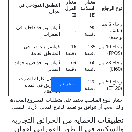
معيار
معيار
التطبيق النموذجي في
نوع الزجاج
السلامة
العزل
عمان
(I)
(E)
زجاج 6 مم
90
أبواب ونوافذ داخلية في
(طبقة
-
دقيقة
الممرات
واحدة)
زجاج 10 مم
135
16
فواصل زجاجية في
(FPOS)
دقيقة
دقيقة
المناطق العامة
طبقة واحدة من الزجاج
جدار فاصل زجاجي مقاوم
نوافذ وأبواب زجاجية مقاومة
زجاج مزدوج الطبقات مقاوم
زجاج 28 مم
66
64
أبواب ونوافذ في واجهات
للحريق
للحريق
للحريق
المقاوم للحريق
(EI60)
دقيقة
دقيقة
المباني
فواصل عازلة للصوت
زجاج 50 مم
120
120
يتعلم أكثر
يتعلم أكثر
يتعلم أكثر
يتعلم أكثر
والحريق في المباني
(EI120)
دقيقة
دقيقة
الشاهقة
اختيار النوع المناسب يعتمد على متطلبات المشروع المحددة،
والتي يجب أن تتوافق مع تقييم الدفاع المدني الأردني للمبنى.
تطبيقات الحماية من الحرائق التجارية
والسكنية في التطور العمراني لعمان