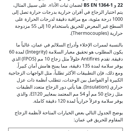
22
و
BS EN 1364-1
لضمان ثبات الأداء. على سبيل المثال،
يتم اختبار الزجاج في أفران حرارية بدرجات حرارة تصل إلى
1000 درجة مئوية، مع مراقبة دقيقة لدرجات الحرارة على
السطح غير المعرض للحريق باستخدام 10 إلى 55 مزدوجة
حرارية (Thermocouples).
بالنسبة لممرات الإخلاء وأدراج السلالم في عمان، غالباً ما
يكون المطلوب هو تحقيق معيار السلامة (Integrity) لمدة 60
دقيقة. تقدم Antifires حلولاً مثل زجاج 10 مم (FPOS) الذي
يوفر سلامة لمدة 135 دقيقة، مما يمنح هامش أمان كبيراً.
ومع ذلك، فإن التطبيقات الأكثر تطلباً، مثل الواجهات الزجاجية
الكبيرة أو الفواصل بين الوحدات، تتطلب أنظمة ذات عزل
حراري (Insulation). هنا يأتي دور الزجاج متعدد الطبقات
مثل زجاج 50 مم أو 54 مم المعتمد بمعايير EI120، والذي
يوفر سلامة وعزلاً حرارياً لمدة 120 دقيقة كاملة.
يوضح الجدول التالي بعض الخيارات المتاحة لأنظمة الزجاج
المقاوم للحريق في عمان: