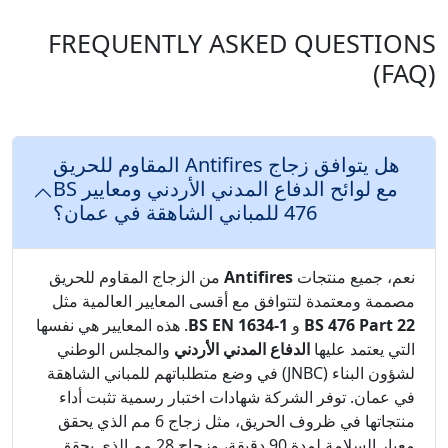
FREQUENTLY ASKED QUESTIONS
(FAQ)
هل يتوافق زجاج Antifires المقاوم للحريق
مع لوائح الدفاع المدني الأردني ومعايير BS
476 للمباني الشاهقة في عمان؟
نعم، جميع منتجات
Antifires
من الزجاج المقاوم للحريق
مصممة ومعتمدة لتتوافق مع أقسى المعايير العالمية مثل
BS 476 Part 22
و
BS EN 1634-1
. هذه المعايير هي نفسها
التي يعتمد عليها
الدفاع المدني الأردني
والمجلس الوطني
لشؤون البناء (JNBC) في وضع متطلباتهم للمباني الشاهقة
في عمان. توفر الشركة شهادات اختبار رسمية تثبت أداء
منتجاتها في ظروف الحريق، مثل زجاج 6 مم الذي يحقق
معيار السلامة لمدة 90 دقيقة، وزجاج 28 مم الذي يحقق