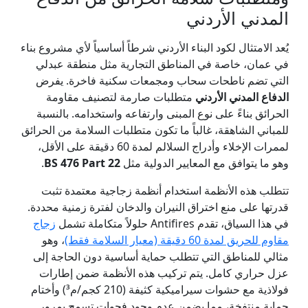
المدني الأردني
يُعد الامتثال لكود البناء الأردني شرطاً أساسياً لأي مشروع بناء
في عمان، خاصة في المناطق التجارية مثل منطقة عبدلي
التي تضم ناطحات سحاب ومجمعات سكنية فاخرة. يفرض
الدفاع المدني الأردني
متطلبات صارمة لتصنيف مقاومة
الحرائق بناءً على نوع المبنى وارتفاعه واستخدامه. بالنسبة
للمباني الشاهقة، غالباً ما تكون متطلبات السلامة من الحرائق
لممرات الإخلاء وأدراج السلالم لمدة 60 دقيقة على الأقل،
وهو ما يتوافق مع المعايير الدولية مثل
BS 476 Part 22
.
تتطلب هذه الأنظمة استخدام أنظمة زجاجية معتمدة تثبت
قدرتها على منع اختراق النيران والدخان لفترة زمنية محددة.
في هذا السياق، تقدم Antifires حلولاً متكاملة تشمل
زجاج
مقاوم للحريق لمدة 60 دقيقة (معيار السلامة فقط)
، وهو
مثالي للمناطق التي تتطلب حماية أساسية دون الحاجة إلى
عزل حراري كامل. يتم تركيب هذه الأنظمة ضمن إطارات
فولاذية مع حشوات سيراميكية كثيفة (210 كجم/م³) وأختام
حماية منتفخة، مما يضمن عدم وجود فجوات تسمح بمرور