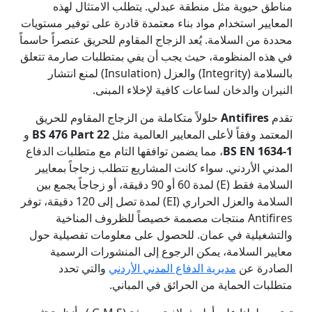
مناطق حيوية مثل منطقة عبدلي. يتطلب الامتثال لهذه
المعايير استخدام مواد بناء معتمدة قادرة على توفير مستويات
محددة من السلامة. يُعد الزجاج المقاوم للحريق عنصراً حاسماً
في هذه المنظومة، حيث يجب أن يفي بمتطلبات صارمة تتعلق
بالسلامة (Integrity) والعزل (Insulation) لمنع انتشار
النيران والدخان لساعات كافية لإخلاء المبنى.
تقدم
Antifires
حلولاً متكاملة من الزجاج المقاوم للحريق
المعتمد وفقاً لأعلى المعايير العالمية مثل
BS 476 Part 22
و
BS EN 1634-1
، مما يضمن توافقها التام مع متطلبات الدفاع
المدني الأردني. سواء كانت المشاريع تتطلب زجاجاً بمعايير
السلامة فقط (E) لمدة 60 أو 90 دقيقة، أو زجاجاً يجمع بين
السلامة والعزل الحراري (EI) لمدة تصل إلى 120 دقيقة، توفر
Antifires منتجات مصممة خصيصاً للظروف المناخية
والتشغيلية في عمان. للحصول على معلومات تفصيلية حول
معايير السلامة، يمكن الرجوع إلى المنشورات الرسمية
الصادرة عن
مديرية الدفاع المدني الأردني
والتي تحدد
متطلبات الحماية من الحرائق في المباني.