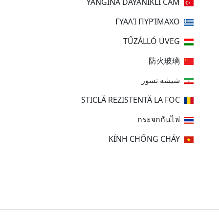
YANGINA DAYANIKLI CAM
ΓΥΑΛΊ ΠΥΡΊΜΑΧΟ
TŰZÁLLÓ ÜVEG
防火玻璃
شیشه نسوز
STICLĂ REZISTENTĂ LA FOC
กระจกกันไฟ
KÍNH CHỐNG CHÁY