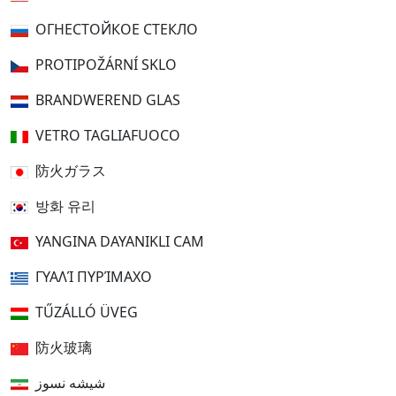
ОГНЕСТОЙКОЕ СТЕКЛО
PROTIPOŽÁRNÍ SKLO
BRANDWEREND GLAS
VETRO TAGLIAFUOCO
防火ガラス
방화 유리
YANGINA DAYANIKLI CAM
ΓΥΑΛΊ ΠΥΡΊΜΑΧΟ
TŰZÁLLÓ ÜVEG
防火玻璃
شیشه نسوز