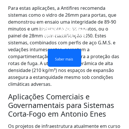
Para estas aplicações, a Antifires recomenda
sistemas como o vidro de 26mm para portas, que
demonstrou em ensaio uma integridade de 89-90
PAREDE DIVISÓRIA DE
JANELAS E PORTAS DE
VIDRO DE CAMADAS
minutos e um isolamento de 68 minutos, ou o
VIDRO DE CAMADA
DUPLAS À PROVA DE
VIDRO À PROVA DE
VIDRO À PROVA DE
painel de 28mm com classificação EI60. Estes
ÚNICA CONTRA FOGO
FOGO
FOGO
FOGO
sistemas, combinados com perfis de aço G.M.S. e
vedações intumescentes, garantem a
compartimentação necessária para a proteção das
Saber mais
Saber mais
Saber mais
Saber mais
rotas de fuga. A utilização de lã cerâmica de alta
densidade (210 kg/m³) nos espaços de expansão
assegura a estanquidade mesmo sob condições
climáticas adversas.
Aplicações Comerciais e
Governamentais para Sistemas
Corta-Fogo em Antonio Enes
Os projetos de infraestrutura atualmente em curso