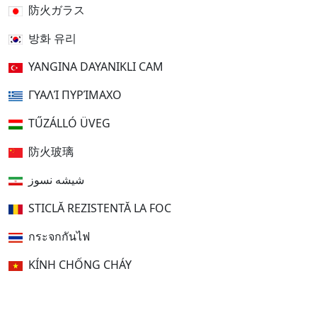
防火ガラス
방화 유리
YANGINA DAYANIKLI CAM
ΓΥΑΛΊ ΠΥΡΊΜΑΧΟ
TŰZÁLLÓ ÜVEG
防火玻璃
شیشه نسوز
STICLĂ REZISTENTĂ LA FOC
กระจกกันไฟ
KÍNH CHỐNG CHÁY