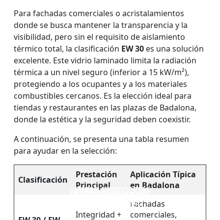
Para fachadas comerciales o acristalamientos
donde se busca mantener la transparencia y la
visibilidad, pero sin el requisito de aislamiento
térmico total, la clasificación
EW 30
es una solución
excelente. Este vidrio laminado limita la radiación
térmica a un nivel seguro (inferior a 15 kW/m²),
protegiendo a los ocupantes y a los materiales
combustibles cercanos. Es la elección ideal para
tiendas y restaurantes en las plazas de Badalona,
donde la estética y la seguridad deben coexistir.
A continuación, se presenta una tabla resumen
para ayudar en la selección:
Prestación
Aplicación Típica
Clasificación
Principal
en Badalona
VENTANAS Y PUERTAS
PARED DIVISOR DE
VIDRIO IGNÍFUGO DE
VIDRIO ignífugo de
CON ACRISTALAMIENTO
VIDRIO RESISTENTE AL
UNA SOLA CAPA
doble capa
Fachadas
IGNÍFUGO
FUEGO
Integridad +
comerciales,