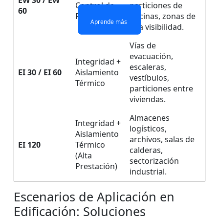
EW 30 / EW
Control de
particiones de
60
Radiación
oficinas, zonas de
Aprende más
Aprende más
Aprende más
Aprende más
alta visibilidad.
Vías de
evacuación,
Integridad +
escaleras,
EI 30 / EI 60
Aislamiento
vestíbulos,
Térmico
particiones entre
viviendas.
Almacenes
Integridad +
logísticos,
Aislamiento
archivos, salas de
EI 120
Térmico
calderas,
(Alta
sectorización
Prestación)
industrial.
Escenarios de Aplicación en
Edificación: Soluciones