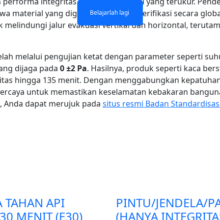
erforma integritas dan isolasi termal yang terukur. Pen
wa material yang digunakan telah terverifikasi secara glo
Belajarlah lagi
Belajarlah lagi
Belajarlah lagi
Belajarlah lagi
k melindungi jalur evakuasi vertikal dan horizontal, terut
telah melalui pengujian ketat dengan parameter seperti 
ang dijaga pada
0 ±2 Pa
. Hasilnya, produk seperti kaca ber
as hingga 135 menit. Dengan menggabungkan kepatuhan t
erpercaya untuk memastikan keselamatan kebakaran banguna
, Anda dapat merujuk pada
situs resmi Badan Standardisas
A TAHAN API
PINTU/JENDELA/PA
30 MENIT (E30)
(HANYA INTEGRITA