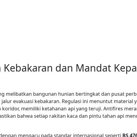
n Kebakaran dan Mandat Kepa
ang melibatkan bangunan hunian bertingkat dan pusat per
lur evakuasi kebakaran. Regulasi ini menuntut material y
 dan koridor, memiliki ketahanan api yang teruji. Antifires
stikan bahwa setiap rakitan kaca dan pintu tahan api me
 dengan mengacu pada standar internasional seperti
BS 476