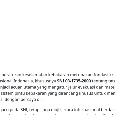
 peraturan keselamatan kebakaran merupakan fondasi krusi
asional Indonesia, khususnya
SNI 03-1735-2000
tentang tat
adi acuan utama yang mengatur jalur evakuasi dan materi
sistem pintu kebakaran yang dirancang khusus untuk mem
si dengan percaya diri.
JENDELA DAN PINTU KACA TAHAN API
KACA TAHAN API LAPISAN TUNGGAL
DINDING PARTISI KACA KEBAKARAN
KACA TAHAN API LAPISAN GANDA
acu pada SNI, tetapi juga diuji secara internasional berda