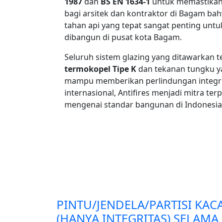
1987
dan
BS EN 1634-1
untuk memastikan p
bagi arsitek dan kontraktor di Bagam bah
tahan api yang tepat sangat penting untu
dibangun di pusat kota Bagam.
Seluruh sistem glazing yang ditawarkan 
termokopel Tipe K
dan tekanan tungku y
mampu memberikan perlindungan integrit
internasional, Antifires menjadi mitra t
mengenai standar bangunan di Indonesia
PINTU/JENDELA/PARTISI KAC
(HANYA INTEGRITAS) SELAMA 