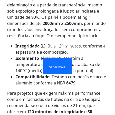
delaminação e a perda de transparência, mesmo
sob exposição prolongada à luz solar indireta e
umidade de 90%. Os painéis podem atingir
dimensões de até
2000mm x 2500mm
, permitindo
grandes vãos envidraçados sem comprometer a
resistência ao fogo. O desempenho típico inclui:
PAREDE DIVISÓRIA DE
JANELAS E PORTAS DE
VIDRO DE CAMADAS
VIDRO DE CAMADA
DUPLAS À PROVA DE
VIDRO À PROVA DE
VIDRO À PROVA DE
Integridade (E):
30 a 120 minutos, conforme a
ÚNICA CONTRA FOGO
FOGO
FOGO
FOGO
espessura e a composição.
Isolamento Térmico (I):
Mantém a
temperatura da face não exposta abaixo de
Saber mais
Saber mais
Saber mais
Saber mais
140°C (média) e 180°C (máxima pontual).
Compatibilidade:
Testado com perfis de aço e
alumínio conforme a NBR 6479.
Para projetos que exigem máxima performance,
como em fachadas de hotéis na orla do Guajará,
recomenda-se o uso de vidros de 21mm, que
oferecem
120 minutos de integridade e 30