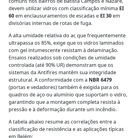
comuns nos bairros de Batista Campos e Nazaré,
devem utilizar vidros com classificação mínima
EI
60
em enclausuramentos de escadas e
EI 30
em
divisórias internas de rotas de fuga.
A alta umidade relativa do ar, que frequentemente
ultrapassa os 85%, exige que os vidros laminados
com gel intumescente resistam à delaminação.
Ensaios realizados sob condições de umidade
controlada (até 90% UR) demonstram que os
sistemas da Antifires mantêm sua integridade
estrutural. A conformidade com a
NBR 6479
(portas e vedadores) também é exigida para os
quadros de aço ou alumínio que suportam o vidro,
garantindo que a montagem completa resista à
pressão e à deformação durante um incêndio.
A tabela abaixo resume as correlações entre a
classificação de resistência e as aplicações típicas
em Belém: