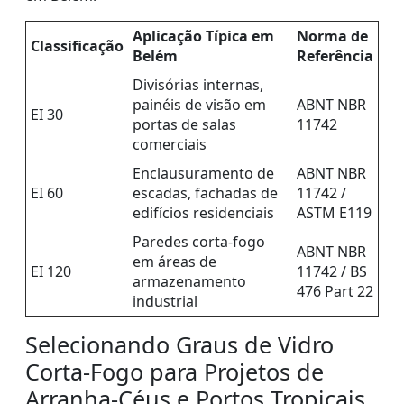
Aplicação Típica em
Norma de
Classificação
Belém
Referência
Divisórias internas,
painéis de visão em
ABNT NBR
EI 30
portas de salas
11742
comerciais
Enclausuramento de
ABNT NBR
EI 60
escadas, fachadas de
11742 /
edifícios residenciais
ASTM E119
Paredes corta-fogo
ABNT NBR
em áreas de
EI 120
11742 / BS
armazenamento
476 Part 22
industrial
Selecionando Graus de Vidro
Corta-Fogo para Projetos de
Arranha-Céus e Portos Tropicais