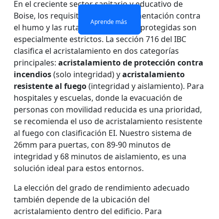
En el creciente sector sanitario y educativo de
Boise, los requisitos de compartimentación contra
Aprende más
Aprende más
Aprende más
Aprende más
el humo y las rutas de evacuación protegidas son
especialmente estrictos. La sección 716 del IBC
clasifica el acristalamiento en dos categorías
principales:
acristalamiento de protección contra
incendios
(solo integridad) y
acristalamiento
resistente al fuego
(integridad y aislamiento). Para
hospitales y escuelas, donde la evacuación de
personas con movilidad reducida es una prioridad,
se recomienda el uso de acristalamiento resistente
al fuego con clasificación EI. Nuestro sistema de
26mm para puertas, con 89-90 minutos de
integridad y 68 minutos de aislamiento, es una
solución ideal para estos entornos.
La elección del grado de rendimiento adecuado
también depende de la ubicación del
acristalamiento dentro del edificio. Para