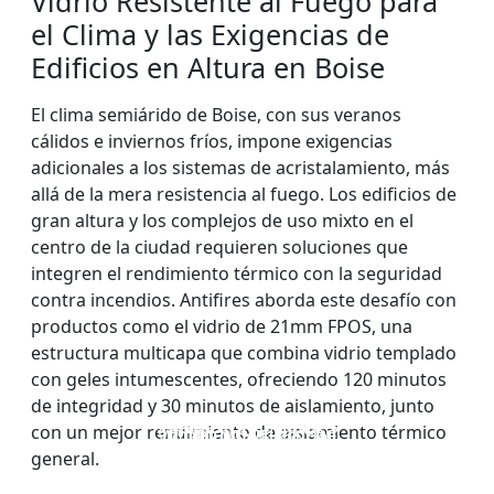
Vidrio Resistente al Fuego para
el Clima y las Exigencias de
Edificios en Altura en Boise
El clima semiárido de Boise, con sus veranos
cálidos e inviernos fríos, impone exigencias
adicionales a los sistemas de acristalamiento, más
allá de la mera resistencia al fuego. Los edificios de
gran altura y los complejos de uso mixto en el
centro de la ciudad requieren soluciones que
integren el rendimiento térmico con la seguridad
contra incendios. Antifires aborda este desafío con
productos como el vidrio de 21mm FPOS, una
estructura multicapa que combina vidrio templado
con geles intumescentes, ofreciendo 120 minutos
de integridad y 30 minutos de aislamiento, junto
VENTANAS Y PUERTAS
PARED DIVISOR DE
con un mejor rendimiento de aislamiento térmico
VIDRIO IGNÍFUGO DE
VIDRIO ignífugo de
CON ACRISTALAMIENTO
VIDRIO RESISTENTE AL
UNA SOLA CAPA
doble capa
general.
IGNÍFUGO
FUEGO