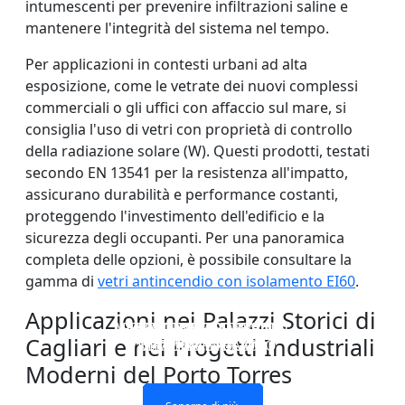
intumescenti per prevenire infiltrazioni saline e
mantenere l'integrità del sistema nel tempo.
Per applicazioni in contesti urbani ad alta
esposizione, come le vetrate dei nuovi complessi
commerciali o gli uffici con affaccio sul mare, si
consiglia l'uso di vetri con proprietà di controllo
della radiazione solare (W). Questi prodotti, testati
secondo EN 13541 per la resistenza all'impatto,
assicurano durabilità e performance costanti,
proteggendo l'investimento dell'edificio e la
sicurezza degli occupanti. Per una panoramica
completa delle opzioni, è possibile consultare la
gamma di
vetri antincendio con isolamento EI60
.
Applicazioni nei Palazzi Storici di
VETRO SINGOLO STRATO
FINESTRE E PORTE CON
VETRO TAGLIAFUOCO
PARETE DIVISORIA IN
Cagliari e nei Progetti Industriali
VETRO TAGLIAFUOCO
VETRI ANTIFUOCO
DOPPIO STRATO
TAGLIAFUOCO
Moderni del Porto Torres