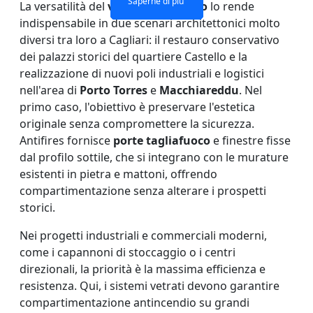
Saperne di più
Saperne di più
Saperne di più
Saperne di più
La versatilità del
vetro antincendio
lo rende
indispensabile in due scenari architettonici molto
diversi tra loro a Cagliari: il restauro conservativo
dei palazzi storici del quartiere Castello e la
realizzazione di nuovi poli industriali e logistici
nell'area di
Porto Torres
e
Macchiareddu
. Nel
primo caso, l'obiettivo è preservare l'estetica
originale senza compromettere la sicurezza.
Antifires fornisce
porte tagliafuoco
e finestre fisse
dal profilo sottile, che si integrano con le murature
esistenti in pietra e mattoni, offrendo
compartimentazione senza alterare i prospetti
storici.
Nei progetti industriali e commerciali moderni,
come i capannoni di stoccaggio o i centri
direzionali, la priorità è la massima efficienza e
resistenza. Qui, i sistemi vetrati devono garantire
compartimentazione antincendio su grandi