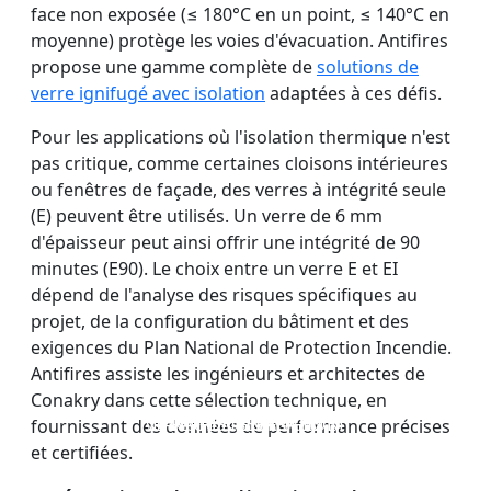
face non exposée (≤ 180°C en un point, ≤ 140°C en
moyenne) protège les voies d'évacuation. Antifires
propose une gamme complète de
solutions de
verre ignifugé avec isolation
adaptées à ces défis.
Pour les applications où l'isolation thermique n'est
pas critique, comme certaines cloisons intérieures
ou fenêtres de façade, des verres à intégrité seule
(E) peuvent être utilisés. Un verre de 6 mm
d'épaisseur peut ainsi offrir une intégrité de 90
minutes (E90). Le choix entre un verre E et EI
dépend de l'analyse des risques spécifiques au
projet, de la configuration du bâtiment et des
exigences du Plan National de Protection Incendie.
Antifires assiste les ingénieurs et architectes de
Conakry dans cette sélection technique, en
VITRAGES IGNIFUGES ET
PAROI DE SÉPARATION
VERRE COUPE-FEU
VERRE COUPE-FEU
fournissant des données de performance précises
EN VERRE COUPE-FEU
DOUBLE COUCHE
MONOCOUCHE
PORTES
et certifiées.