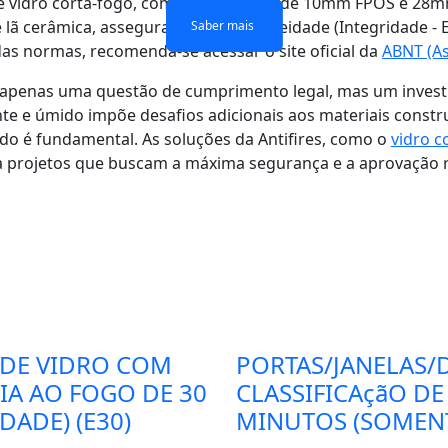
de vidro corta-fogo, como os modelos de 10mm FPOS e 28m
ã cerâmica, assegurando a estanqueidade (Integridade - E)
Saber mais
Saber mais
Saber mais
Saber mais
 das normas, recomenda-se acessar o site oficial da
ABNT (As
é apenas uma questão de cumprimento legal, mas um invest
te e úmido impõe desafios adicionais aos materiais constru
o é fundamental. As soluções da Antifires, como o
vidro c
a projetos que buscam a máxima segurança e a aprovação rá
 DE VIDRO COM
PORTAS/JANELAS/
CIA AO FOGO DE 30
CLASSIFICAçãO DE
ADE) (E30)
MINUTOS (SOMENT