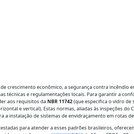
 de crescimento econômico, a segurança contra incêndio em
s técnicas e regulamentações locais. Para garantir a conf
er aos requisitos da
NBR 11742
(que especifica o vidro de
zontal e vertical). Estas normas, aliadas às inspeções do
ra a instalação de sistemas de envidraçamento em rotas de
PAREDE DIVISÓRIA DE VIDRO À PROVA DE FOGO
VIDRO DE CAMADAS DUPLAS À PROVA DE FOGO
JANELAS E PORTAS DE VIDRO À PROVA DE FOGO
VIDRO DE CAMADA ÚNICA CONTRA FOGO
 e testadas para atender a esses padrões brasileiros, ofe