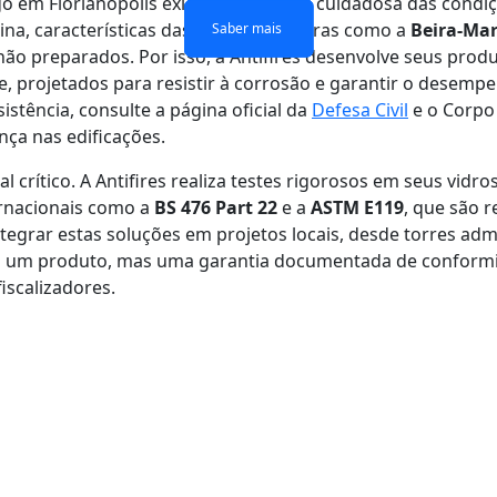
go em Florianópolis exige uma análise cuidadosa das condiç
ina, características das regiões costeiras como a
Beira-Mar
Saber mais
Saber mais
Saber mais
Saber mais
ão preparados. Por isso, a Antifires desenvolve seus prod
, projetados para resistir à corrosão e garantir o desem
istência, consulte a página oficial da
Defesa Civil
e o Corpo 
ça nas edificações.
al crítico. A Antifires realiza testes rigorosos em seus vid
ernacionais como a
BS 476 Part 22
e a
ASTM E119
, que são r
egrar estas soluções em projetos locais, desde torres adm
as um produto, mas uma garantia documentada de conform
iscalizadores.