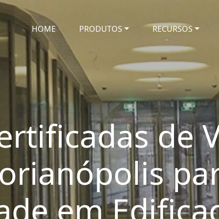
HOME
PRODUTOS
RECURSOS
rtificadas de V
orianópolis pa
de em Edificaç