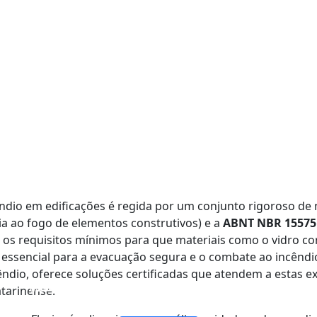
êndio em edificações é regida por um conjunto rigoroso de
ia ao fogo de elementos construtivos) e a
ABNT NBR 15575
s requisitos mínimos para que materiais como o vidro cor
 essencial para a evacuação segura e o combate ao incêndio
ndio, oferece soluções certificadas que atendem a estas ex
PAREDE DIVISÓRIA DE VIDRO À PROVA DE FOGO
VIDRO DE CAMADAS DUPLAS À PROVA DE FOGO
JANELAS E PORTAS DE VIDRO À PROVA DE FOGO
VIDRO DE CAMADA ÚNICA CONTRA FOGO
atarinense.