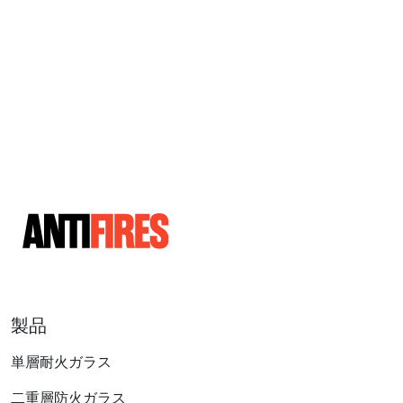
製品
単層耐火ガラス
二重層防火ガラス