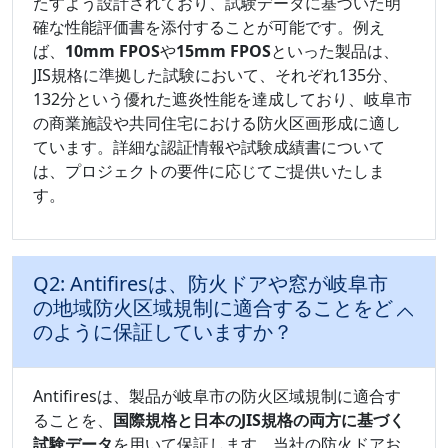
たすよう設計されており、試験データに基づいた明
確な性能評価書を添付することが可能です。例え
ば、
10mm FPOS
や
15mm FPOS
といった製品は、
JIS規格に準拠した試験において、それぞれ135分、
132分という優れた遮炎性能を達成しており、岐阜市
の商業施設や共同住宅における防火区画形成に適し
ています。詳細な認証情報や試験成績書について
は、プロジェクトの要件に応じてご提供いたしま
す。
Q2: Antifiresは、防火ドアや窓が岐阜市
の地域防火区域規制に適合することをど
のように保証していますか？
Antifiresは、製品が岐阜市の防火区域規制に適合す
ることを、
国際規格と日本のJIS規格の両方に基づく
試験データ
を用いて保証します。当社の防火ドアお