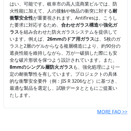
はい、可能です。岐阜市の高人流商業ビルでは、防
火性能に加えて、人の接触や物品の衝突に対する
耐
衝撃安全性
が重要視されます。Antifiresは、こうし
た要求に対応するため、
合わせガラス構造
や
強化ガ
ラス
を組み合わせた防火ガラスシステムを提供して
います。例えば、
26mmのドア用ガラス
は、5枚のガ
ラスと2層のゲルからなる複層構造により、約90分の
遮炎性能を維持しながら、万が一破損した際にも安
全な破片形状を保つよう設計されています。また、
8mmのシングル層防火ガラス
も、強化処理により一
定の耐衝撃性を有しています。プロジェクトの具体
的な衝撃安全要件（例：JIS R 3206など）に基づき、
最適な製品を選定し、試験データとともにご提案い
たします。
MORE FAQ >>