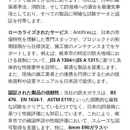
築基準法、消防法、そしてJIS規格への適合を最優先事
項としており、すべての製品に明確な試験データと認
証を付帯します。
ローカライズされたサービス
：Antifiresは、日本の市
場特性を理解した専門スタッフが、プロジェクトの初
期段階から仕様決定、施工後のメンテナンスまでをサ
ポートします。例えば、岐阜市の特定の防火地域にお
ける規制について、
JIS A 1304
や
JIS A 1311
に基づく具
体的な性能要件を説明し、最適な製品を提案します。
また、現地の施工業者との連携を円滑にするための技
術資料や設置マニュアルも日本語で提供します。
認証された製品の信頼性
：当社の防火ガラスは、
BS
476
、
EN 1634-1
、
ASTM E119
といった国際的な厳格
な試験をクリアしているだけでなく、日本のJIS規格に
基づく性能評価にも対応しています。これにより、岐
阜市での確認申請や性能評価において、スムーズな認
可取得を支援します。特に、
6mm E90ガラス
や