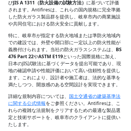
び
JIS A 1311（防火設備の試験方法）
に基づいて評価
されます。Antifiresは、これらの国内規格に完全準拠
した防火ガラス製品群を提供し、岐阜市内の商業施設
や共同住宅における防火安全に貢献します。
特に、岐阜市が指定する防火地域または準防火地域内
での建設では、外壁や開口部に一定以上の防火性能が
義務付けられます。当社の防火ガラスシステムは、
BS
476 Part 22
や
ASTM E119
といった国際規格に加え、
日本のJIS試験法に基づくデータを提出可能であり、現
地の確認申請や性能評価において高い信頼性を提供し
ます。これにより、設計者や施工者は、法的な基準を
満たしつつ、開放感のある空間設計を実現できます。
詳細な規制内容については、
国土交通省の建築基準法
に関する公式情報
をご参照ください。Antifiresは、こ
れらの複雑な法規制をクリアするための最適な製品選
定と技術サポートを、岐阜市のクライアントに提供い
たします。