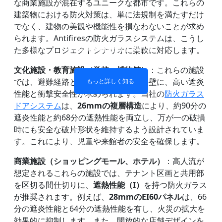
な商業施設が混在するユニークな都市です。これらの
建築物における防火対策は、単に法規制を満たすだけ
でなく、建物の美観や機能性を損なわないことが求め
られます。Antifiresの防火ガラスシステムは、こうし
防火ガラス製間仕切り壁
防火ガラス窓とドア
二重層防火ガラス
単層耐火ガラス
た多様なプロジェクトシナリオに柔軟に対応します。
文化施設・教育施設（学校、博物館）
：これらの施設
もっと詳しく知る
もっと詳しく知る
もっと詳しく知る
もっと詳しく知る
では、避難経路となる廊下や階段室の壁に、高い遮炎
性能と衝撃安全性が求められます。当社の
防火ガラス
ドアシステム
は、
26mmの複層構造
により、約90分の
遮炎性能と約68分の遮熱性能を両立し、万が一の破損
時にも安全な破片形状を維持するよう設計されていま
す。これにより、児童や来館者の安全を確保します。
商業施設（ショッピングモール、ホテル）
：高人流が
想定されるこれらの施設では、テナント区画と共用部
を区切る間仕切りに、
遮熱性能（I）
を持つ防火ガラス
が推奨されます。例えば、
28mmのEI60パネル
は、66
分の遮炎性能と64分の遮熱性能を有し、火災の拡大を
効果的に抑制します。また、開放的な店舗デザインを