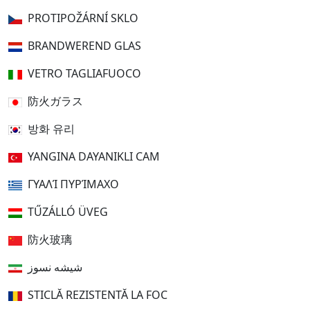
PROTIPOŽÁRNÍ SKLO
BRANDWEREND GLAS
VETRO TAGLIAFUOCO
防火ガラス
방화 유리
YANGINA DAYANIKLI CAM
ΓΥΑΛΊ ΠΥΡΊΜΑΧΟ
TŰZÁLLÓ ÜVEG
防火玻璃
شیشه نسوز
STICLĂ REZISTENTĂ LA FOC