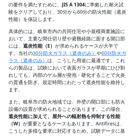
の要件を満たすために、
JIS A 1304
に準拠した耐火試
験をクリアしており、30分から60分の防火性能（遮炎
性能）を保証します。
具体的には、岐阜市内の共同住宅や小規模商業施設に
おいて、主要な間仕切り壁や避難経路に面する開口部
には、
遮炎性能（E）
が求められるケースが大半で
す。当社の
30分防火ガラス（遮炎のみ）
や
60分防火ガ
ラス（遮炎のみ）
は、こうした用途に最適です。これ
らの製品は、試験において表面ガラスが早期にひび割
れしても、内部のゲル層が発泡・硬化することで火炎
の貫通を防ぎ、規定時間にわたって遮炎性能を維持し
ます。
また、岐阜市の防火地域では、外壁の開口部にも防火
設備の設置が求められることがあります。この場合、
遮炎性能に加えて、屋外への輻射熱を抑制する性能
（W）
が重要となるケースもあります。Antifiresは、
こうした多様な要求に対応するため、試験データに基