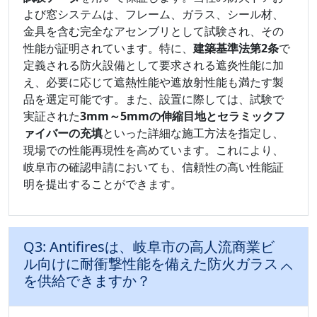
よび窓システムは、フレーム、ガラス、シール材、
金具を含む完全なアセンブリとして試験され、その
性能が証明されています。特に、
建築基準法第2条
で
定義される防火設備として要求される遮炎性能に加
え、必要に応じて遮熱性能や遮放射性能も満たす製
品を選定可能です。また、設置に際しては、試験で
実証された
3mm～5mmの伸縮目地とセラミックフ
ァイバーの充填
といった詳細な施工方法を指定し、
現場での性能再現性を高めています。これにより、
岐阜市の確認申請においても、信頼性の高い性能証
明を提出することができます。
Q3: Antifiresは、岐阜市の高人流商業ビ
ル向けに耐衝撃性能を備えた防火ガラス
を供給できますか？