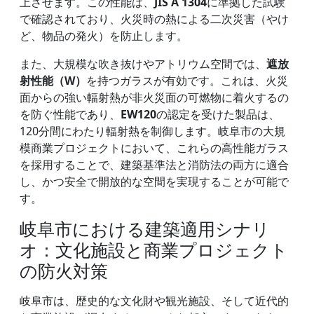
上させます。この性能は、
JIS A 1304
に準拠した試験
で確認されており、火災時の熱による二次災害（やけ
ど、物品の発火）を防止します。
また、大規模な吹き抜けやアトリウム空間では、
遮放
射性能（W）
を持つガラスが有効です。これは、火災
面からの強い輻射熱が非火災面の可燃物に着火するの
を防ぐ性能であり、
EW120
の認定を受けた製品は、
120分間にわたり輻射熱を制御します。岐阜市の大規
模商業プロジェクトにおいて、これらの高性能ガラス
を採用することで、建築基準法と消防法の両方に適合
し、かつ安全で開放的な空間を実現することが可能で
す。
岐阜市における建築適用シナリ
オ：文化施設と商業プロジェクト
の防火対策
岐阜市は、歴史的な文化財や観光施設、そして近代的