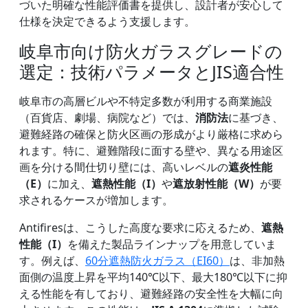
づいた明確な性能評価書を提供し、設計者が安心して
仕様を決定できるよう支援します。
岐阜市向け防火ガラスグレードの
選定：技術パラメータとJIS適合性
岐阜市の高層ビルや不特定多数が利用する商業施設
（百貨店、劇場、病院など）では、
消防法
に基づき、
避難経路の確保と防火区画の形成がより厳格に求めら
れます。特に、避難階段に面する壁や、異なる用途区
画を分ける間仕切り壁には、高いレベルの
遮炎性能
（E）
に加え、
遮熱性能（I）
や
遮放射性能（W）
が要
求されるケースが増加します。
Antifiresは、こうした高度な要求に応えるため、
遮熱
性能（I）
を備えた製品ラインナップを用意していま
す。例えば、
60分遮熱防火ガラス（EI60）
は、非加熱
面側の温度上昇を平均140℃以下、最大180℃以下に抑
える性能を有しており、避難経路の安全性を大幅に向