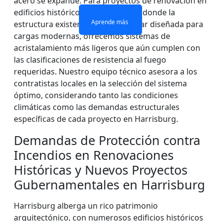
acero se expande. Para proyectos de renovación en
edificios históricos de Harrisburg, donde la
Aprende más
Aprende más
Aprende más
Aprende más
estructura existente puede no estar diseñada para
cargas modernas, ofrecemos sistemas de
acristalamiento más ligeros que aún cumplen con
las clasificaciones de resistencia al fuego
requeridas. Nuestro equipo técnico asesora a los
contratistas locales en la selección del sistema
óptimo, considerando tanto las condiciones
climáticas como las demandas estructurales
específicas de cada proyecto en Harrisburg.
Demandas de Protección contra
Incendios en Renovaciones
Históricas y Nuevos Proyectos
Gubernamentales en Harrisburg
Harrisburg alberga un rico patrimonio
arquitectónico, con numerosos edificios históricos