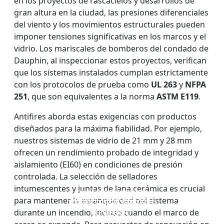
en los proyectos de rascacielos y desarrollos de
gran altura en la ciudad, las presiones diferenciales
del viento y los movimientos estructurales pueden
imponer tensiones significativas en los marcos y el
vidrio. Los mariscales de bomberos del condado de
Dauphin, al inspeccionar estos proyectos, verifican
que los sistemas instalados cumplan estrictamente
con los protocolos de prueba como
UL 263
y
NFPA
251
, que son equivalentes a la norma
ASTM E119
.
Antifires aborda estas exigencias con productos
diseñados para la máxima fiabilidad. Por ejemplo,
nuestros sistemas de vidrio de 21 mm y 28 mm
ofrecen un rendimiento probado de integridad y
aislamiento (EI60) en condiciones de presión
controlada. La selección de selladores
intumescentes y juntas de lana cerámica es crucial
VENTANAS Y PUERTAS
PARED DIVISOR DE
VIDRIO IGNÍFUGO DE
VIDRIO ignífugo de
para mantener la estanqueidad del sistema
CON ACRISTALAMIENTO
VIDRIO RESISTENTE AL
UNA SOLA CAPA
doble capa
IGNÍFUGO
FUEGO
durante un incendio, incluso cuando el marco de