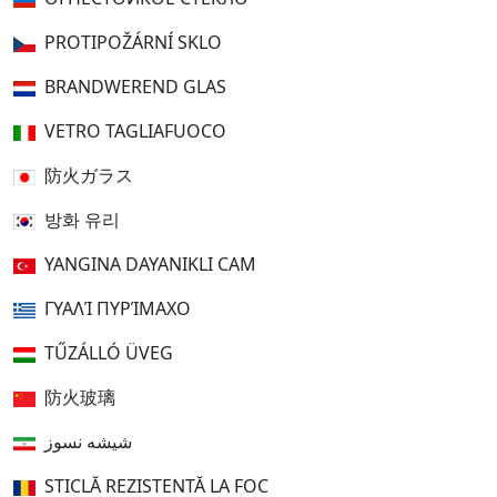
PROTIPOŽÁRNÍ SKLO
BRANDWEREND GLAS
VETRO TAGLIAFUOCO
防火ガラス
방화 유리
YANGINA DAYANIKLI CAM
ΓΥΑΛΊ ΠΥΡΊΜΑΧΟ
TŰZÁLLÓ ÜVEG
防火玻璃
شیشه نسوز
STICLĂ REZISTENTĂ LA FOC