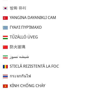
방화 유리
YANGINA DAYANIKLI CAM
ΓΥΑΛΊ ΠΥΡΊΜΑΧΟ
TŰZÁLLÓ ÜVEG
防火玻璃
شیشه نسوز
STICLĂ REZISTENTĂ LA FOC
กระจกกันไฟ
KÍNH CHỐNG CHÁY