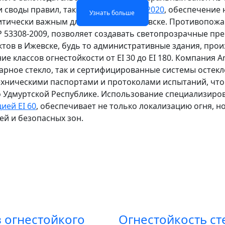
 своды правил, такие как
СП 2.13130.2020
, обеспечение
Узнать больше
Узнать больше
Узнать больше
Узнать больше
итически важным для объектов в Ижевске. Противопож
Р 53308-2009, позволяет создавать светопрозрачные пр
ктов в Ижевске, будь то административные здания, про
е классов огнестойкости от EI 30 до EI 180. Компания A
ное стекло, так и сертифицированные системы остекле
хническими паспортами и протоколами испытаний, что
 Удмуртской Республике. Использование специализиров
ией EI 60
, обеспечивает не только локализацию огня, но
ей и безопасных зон.
 огнестойкого
Огнестойкость ст