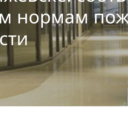
им нормам по
сти