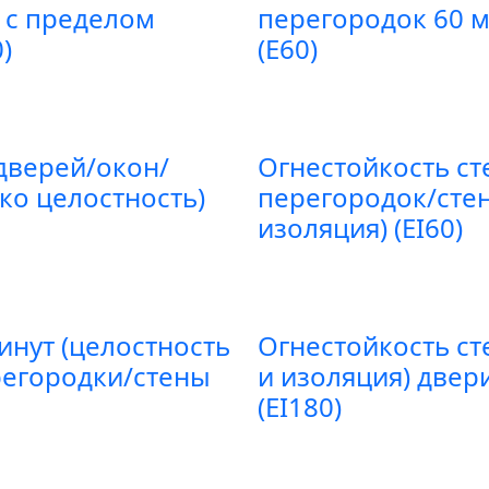
) с пределом
перегородок 60 м
)
(E60)
дверей/окон/
Огнестойкость ст
ко целостность)
перегородок/стен
изоляция) (EI60)
инут (целостность
Огнестойкость ст
регородки/стены
и изоляция) двер
(EI180)