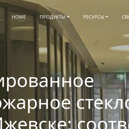
HOME
ПРОДУКТЫ
РЕСУРСЫ
СВ
ированное
жарное стекл
Ижевске: соотв