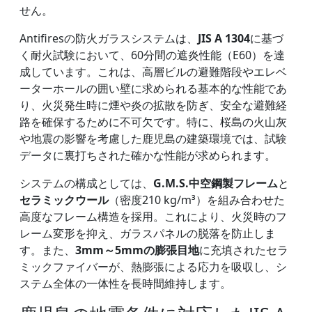
せん。
Antifiresの防火ガラスシステムは、
JIS A 1304
に基づ
く耐火試験において、60分間の遮炎性能（E60）を達
成しています。これは、高層ビルの避難階段やエレベ
ーターホールの囲い壁に求められる基本的な性能であ
り、火災発生時に煙や炎の拡散を防ぎ、安全な避難経
路を確保するために不可欠です。特に、桜島の火山灰
や地震の影響を考慮した鹿児島の建築環境では、試験
データに裏打ちされた確かな性能が求められます。
システムの構成としては、
G.M.S.中空鋼製フレーム
と
セラミックウール
（密度210 kg/m³）を組み合わせた
高度なフレーム構造を採用。これにより、火災時のフ
レーム変形を抑え、ガラスパネルの脱落を防止しま
す。また、
3mm～5mmの膨張目地
に充填されたセラ
ミックファイバーが、熱膨張による応力を吸収し、シ
ステム全体の一体性を長時間維持します。