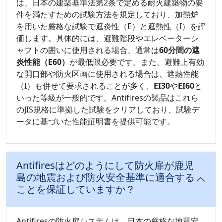
は、日本の建築基準法第2条で定める耐火建築物の要
件を満たすための試験方法を規定しており、加熱炉
を用いた厳格な試験で遮炎性（E）と遮熱性（I）を評
価します。具体的には、避難階段やエレベーターシ
ャフトの囲いに使用される場合、通常は
60分間の遮
炎性能（E60）
が最低限必要です。また、避難上有効
な開口部や防火区画に使用される場合は、遮熱性能
（I）も併せて要求されることが多く、
EI30
や
EI60
と
いった等級が一般的です。Antifiresの製品はこれら
のJIS規格に準拠した試験をクリアしており、試験デ
ータに基づいた性能証明書を提供可能です。
Antifiresはどのようにして防火扉が鹿児
島の地震および防火安全基準に適合する
ことを保証していますか？
Antifiresの防火扉システムは、日本の厳格な地震安