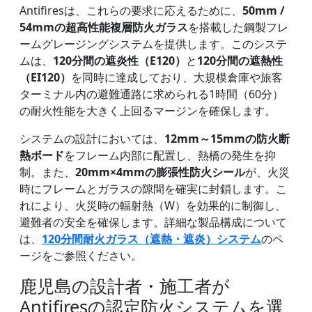
Antifiresは、これらの要求に応えるために、
50mm /
54mmの超高性能複層防火ガラス
を搭載した鋼製フレ
ームグレージングシステムを提供します。このシステ
ムは、
120分間の遮炎性（E120）
と
120分間の遮熱性
（EI120）
を同時に達成しており、大規模倉庫や旅客
ターミナル内の避難通路に求められる1時間（60分）
の耐火性能を大きく上回るマージンを確保します。
システムの設計においては、
12mm～15mmの防火断
熱ボード
をフレーム内部に配置し、熱橋の発生を抑
制。また、
20mm×4mmの膨張性防火シール
が、火災
時にフレームとガラスの隙間を確実に封鎖します。こ
れにより、火災時の輻射熱（W）を効果的に制御し、
避難者の安全を確保します。詳細な製品構成について
は、
120分間耐火ガラス（遮熱・遮炎）システム
のペ
ージをご参照ください。
鹿児島の設計者・施工者が
Antifiresの認定防火システムを選