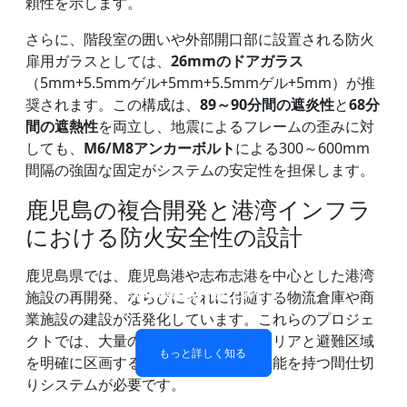
頼性を示します。
さらに、階段室の囲いや外部開口部に設置される防火
扉用ガラスとしては、
26mmのドアガラス
（5mm+5.5mmゲル+5mm+5.5mmゲル+5mm）が推
奨されます。この構成は、
89～90分間の遮炎性
と
68分
間の遮熱性
を両立し、地震によるフレームの歪みに対
しても、
M6/M8アンカーボルト
による300～600mm
間隔の強固な固定がシステムの安定性を担保します。
鹿児島の複合開発と港湾インフラ
における防火安全性の設計
鹿児島県では、鹿児島港や志布志港を中心とした港湾
防火ガラス製間仕切り壁
防火ガラス窓とドア
二重層防火ガラス
単層耐火ガラス
施設の再開発、ならびにそれに付随する物流倉庫や商
業施設の建設が活発化しています。これらのプロジェ
クトでは、大量の可燃物を取り扱うエリアと避難区域
もっと詳しく知る
もっと詳しく知る
もっと詳しく知る
もっと詳しく知る
を明確に区画するため、高度な耐火性能を持つ間仕切
りシステムが必要です。