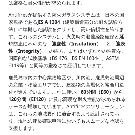
は厳格な耐火性能が求められます。
Antifiresが提供する防火ガラスシステムは、日本の国
家規格である
JIS A 1304
（建築構造部分の耐火試験方
法）に準拠した試験をクリアし、高い信頼性を誇りま
す。これらのシステムは、火災時の避難経路確保と延
焼防止に不可欠な「
遮熱性（Insulation）
」と「
遮炎
性（Integrity）
」の両方、またはいずれかの性能を、
国際的な試験基準（BS 476、BS EN 1634-1、ASTM
E119等）と同等の厳格さで証明しています。
鹿児島市内の中心業務地区や、川内港、鹿児島港周辺
の産業・物流エリアでは、建築物の高層化と複合用途
化が進んでいます。これに伴い、
60分間（E60）
から
120分間（EI120）
に及ぶ高度な耐火性能が求められる
ケースが増加しています。Antifiresのソリューション
は、これらの地域要件に適合するよう設計されてお
り、現地の建築確認申請においてもスムーズな承認を
支援します。