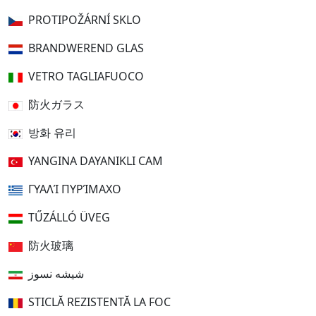
PROTIPOŽÁRNÍ SKLO
BRANDWEREND GLAS
VETRO TAGLIAFUOCO
防火ガラス
방화 유리
YANGINA DAYANIKLI CAM
ΓΥΑΛΊ ΠΥΡΊΜΑΧΟ
TŰZÁLLÓ ÜVEG
防火玻璃
شیشه نسوز
STICLĂ REZISTENTĂ LA FOC