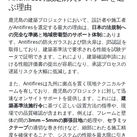
ぶ理由
鹿児島の建築プロジェクトにおいて、設計者や施工者
がAntifiresを選定する最大の理由は、
日本の法規制へ
の完全な準拠
と
地域密着型のサポート体制
にありま
す。Antifiresの防火ガラスおよび防火扉は、JIS認証を
取得しており、建築基準法で要求される性能を試験デ
ータで証明できます。これにより、建築確認申請にお
ける性能評価書の提出が容易になり、承認プロセスの
遅延リスクを大幅に低減します。
また、Antifiresは九州に拠点を置く現地テクニカルチ
ームを有しており、鹿児島のプロジェクトに対して迅
速なオンサイトサポートを提供します。これには、
建
築基準法施行令
に基づく正しい設置方法の指導や、現
場での品質確認が含まれます。例えば、フレームと壁
体の間の
3mm～5mmの膨張目地
の処理や、
セラミッ
クテープ
の適切な巻き付けなど、細部にわたる施工精
度を確保することで、システムの性能を最大限に引き