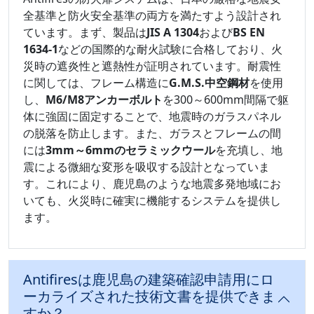
全基準と防火安全基準の両方を満たすよう設計され
ています。まず、製品は
JIS A 1304
および
BS EN
1634-1
などの国際的な耐火試験に合格しており、火
災時の遮炎性と遮熱性が証明されています。耐震性
に関しては、フレーム構造に
G.M.S.中空鋼材
を使用
し、
M6/M8アンカーボルト
を300～600mm間隔で躯
体に強固に固定することで、地震時のガラスパネル
の脱落を防止します。また、ガラスとフレームの間
には
3mm～6mmのセラミックウール
を充填し、地
震による微細な変形を吸収する設計となっていま
す。これにより、鹿児島のような地震多発地域にお
いても、火災時に確実に機能するシステムを提供し
ます。
Antifiresは鹿児島の建築確認申請用にロ
ーカライズされた技術文書を提供できま
すか？