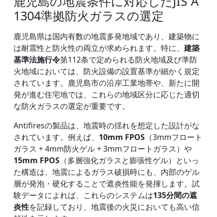
鹿児島の地震条件に対応したJIS A
1304準拠防火ガラスの選定
鹿児島県は国内有数の地震多発地域であり、建築物に
は耐震性と防火性の両立が求められます。特に、
建築
基準法施行令
第112条で定められる防火地域及び準防
火地域においては、防火設備の設置基準が細かく規定
されています。鹿児島市の沿岸工業地帯や、新たに開
発が進む住宅地では、これらの地域区分に応じた適切
な防火ガラスの選定が重要です。
Antifiresの製品は、地震時の揺れを想定した設計がな
されています。例えば、
10mm FPOS
（3mmフロート
ガラス + 4mm防火ゲル + 3mmフロートガラス）や
15mm FPOS
（多層強化ガラスと膨張性ゲル）といっ
た構造は、地震によるガラス破損時にも、内部のゲル
層が発泡・硬化することで遮炎性能を発揮します。試
験データによれば、これらのシステムは
135分間の遮
炎性
を記録しており、地震後の火災においても高い信