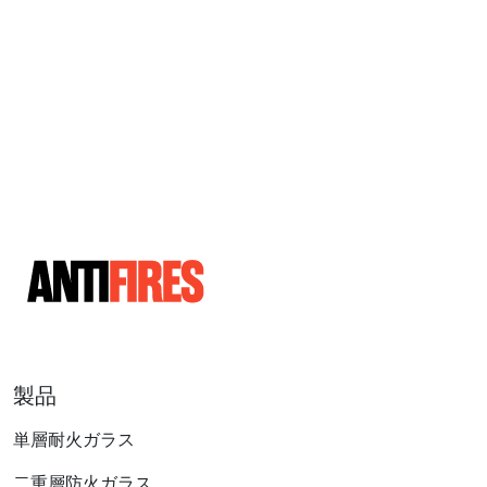
製品
単層耐火ガラス
二重層防火ガラス