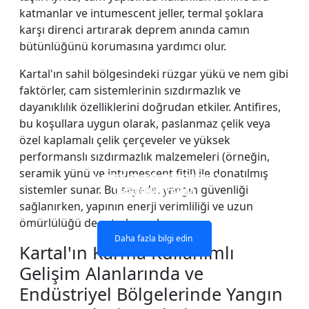
katmanlar ve intumescent jeller, termal şoklara
karşı direnci artırarak deprem anında camın
bütünlüğünü korumasına yardımcı olur.
Kartal'ın sahil bölgesindeki rüzgar yükü ve nem gibi
faktörler, cam sistemlerinin sızdırmazlık ve
dayanıklılık özelliklerini doğrudan etkiler. Antifires,
bu koşullara uygun olarak, paslanmaz çelik veya
özel kaplamalı çelik çerçeveler ve yüksek
performanslı sızdırmazlık malzemeleri (örneğin,
seramik yünü ve intumescent fitil) ile donatılmış
YANGINA DAYANIKLI CAM
YANMAZ CAM PENCERE
ÇİFT KATLI YANGINA
TEK KATLI YANGINA
sistemler sunar. Bu sayede, yangın güvenliği
DAYANIKLI CAM
DAYANIKLI CAM
BÖLME DUVAR
VE KAPILAR
sağlanırken, yapının enerji verimliliği ve uzun
ömürlülüğü de artırılmış olur.
Daha fazla bilgi edin
Daha fazla bilgi edin
Daha fazla bilgi edin
Daha fazla bilgi edin
Kartal'ın Karma Kullanımlı
Gelişim Alanlarında ve
Endüstriyel Bölgelerinde Yangın