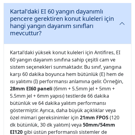
Kartal'daki EI 60 yangın dayanımlı
pencere gerektiren konut kuleleri için
hangi yangın dayanım sınıfları
mevcuttur?
Kartal'daki yüksek konut kuleleri için Antifires, EI
60 yangın dayanım sınıfına sahip çeşitli cam ve
sistem seçenekleri sunmaktadır. Bu sınıf, yangına
karşı 60 dakika boyunca hem bütünlük (E) hem de
ısı yalıtımı (I) performansı anlamına gelir. Örneğin,
28mm EI60 paneli
(6mm + 5.5mm jel + 5mm +
5.5mm jel + 6mm yapısı) testlerde 66 dakika
bütünlük ve 64 dakika yalıtım performansı
göstermiştir. Ayrıca, daha büyük açıklıklar veya
özel mimari gereksinimler için
21mm FPOS
(120
dk bütünlük, 30 dk yalıtım) veya
50mm/54mm
EI120
gibi üstün performanslı sistemler de