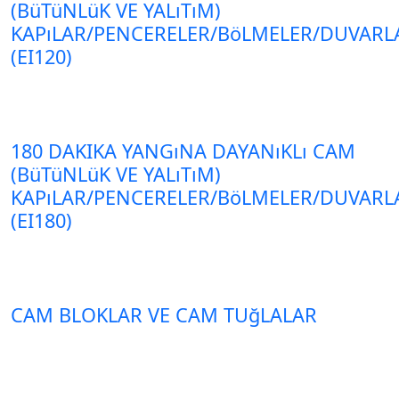
(BüTüNLüK VE YALıTıM)
KAPıLAR/PENCERELER/BöLMELER/DUVARL
(EI120)
180 DAKIKA YANGıNA DAYANıKLı CAM
(BüTüNLüK VE YALıTıM)
KAPıLAR/PENCERELER/BöLMELER/DUVARL
(EI180)
CAM BLOKLAR VE CAM TUğLALAR