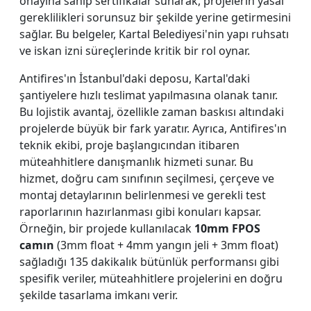
onayına sahip sertifikalar sunarak, projelerin yasal
gereklilikleri sorunsuz bir şekilde yerine getirmesini
sağlar. Bu belgeler, Kartal Belediyesi'nin yapı ruhsatı
ve iskan izni süreçlerinde kritik bir rol oynar.
Antifires'ın İstanbul'daki deposu, Kartal'daki
şantiyelere hızlı teslimat yapılmasına olanak tanır.
Bu lojistik avantaj, özellikle zaman baskısı altındaki
projelerde büyük bir fark yaratır. Ayrıca, Antifires'ın
teknik ekibi, proje başlangıcından itibaren
müteahhitlere danışmanlık hizmeti sunar. Bu
hizmet, doğru cam sınıfının seçilmesi, çerçeve ve
montaj detaylarının belirlenmesi ve gerekli test
raporlarının hazırlanması gibi konuları kapsar.
Örneğin, bir projede kullanılacak
10mm FPOS
camın
(3mm float + 4mm yangın jeli + 3mm float)
sağladığı 135 dakikalık bütünlük performansı gibi
spesifik veriler, müteahhitlere projelerini en doğru
şekilde tasarlama imkanı verir.