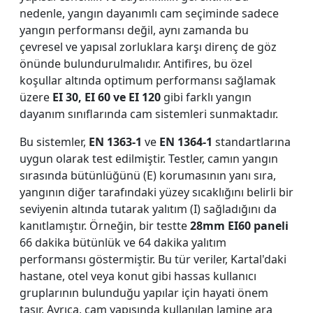
nedenle, yangın dayanımlı cam seçiminde sadece
yangın performansı değil, aynı zamanda bu
çevresel ve yapısal zorluklara karşı direnç de göz
önünde bulundurulmalıdır. Antifires, bu özel
koşullar altında optimum performansı sağlamak
üzere
EI 30, EI 60 ve EI 120
gibi farklı yangın
dayanım sınıflarında cam sistemleri sunmaktadır.
Bu sistemler,
EN 1363-1
ve
EN 1364-1
standartlarına
uygun olarak test edilmiştir. Testler, camın yangın
sırasında bütünlüğünü (E) korumasının yanı sıra,
yangının diğer tarafındaki yüzey sıcaklığını belirli bir
seviyenin altında tutarak yalıtım (I) sağladığını da
kanıtlamıştır. Örneğin, bir testte
28mm EI60 paneli
66 dakika bütünlük ve 64 dakika yalıtım
performansı göstermiştir. Bu tür veriler, Kartal'daki
hastane, otel veya konut gibi hassas kullanıcı
gruplarının bulunduğu yapılar için hayati önem
taşır. Ayrıca, cam yapısında kullanılan lamine ara