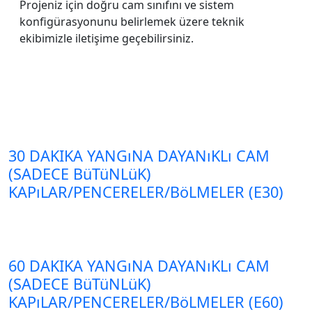
Projeniz için doğru cam sınıfını ve sistem
konfigürasyonunu belirlemek üzere teknik
ekibimizle iletişime geçebilirsiniz.
30 DAKIKA YANGıNA DAYANıKLı CAM
(SADECE BüTüNLüK)
KAPıLAR/PENCERELER/BöLMELER (E30)
60 DAKIKA YANGıNA DAYANıKLı CAM
(SADECE BüTüNLüK)
KAPıLAR/PENCERELER/BöLMELER (E60)