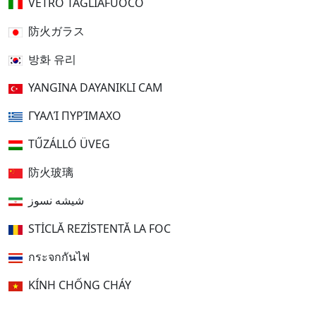
VETRO TAGLIAFUOCO
防火ガラス
방화 유리
YANGINA DAYANIKLI CAM
ΓΥΑΛΊ ΠΥΡΊΜΑΧΟ
TŰZÁLLÓ ÜVEG
防火玻璃
شیشه نسوز
STICLĂ REZISTENTĂ LA FOC
กระจกกันไฟ
KÍNH CHỐNG CHÁY