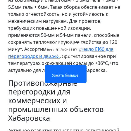
из комбинации стекол 6мм + 5.5мм гель + 5мм +
5.5мм гель + 6мм. Такая сборка обеспечивает не
только огнестойкость, но и устойчивость к
механическим нагрузкам. Для проектов,
требующих повышенной изоляции,
применяются 50-мм и 54-мм панели, способные
сохранять теплоизолирующие свойства до 120
ПРОТИВОПОЖАРНОЕ
ОГНЕОПАСНАЯ
ОДНОСЛОЙНОЕ
ДВУХСЛОЙНОЕ
минут. Ассортимент включает
стекло EI60 для
СТЕКЛО ОКОН И
СТЕКЛЯННАЯ
ОГНЕОПАСНОЕ СТЕКЛО
ОГНЕЖЕСТКОЕ СТЕКЛО
ПЕРЕГОРОДКА
ДВЕРЕЙ
перегородок и дверей
, протестированное при
температурах окружающей среды до +36°C, что
актуально для летних условий Хабаровска.
Узнать больше
Узнать больше
Узнать больше
Узнать больше
Противопожарные
перегородки для
коммерческих и
промышленных объектов
Хабаровска
Активное развитие транспортно-логистической