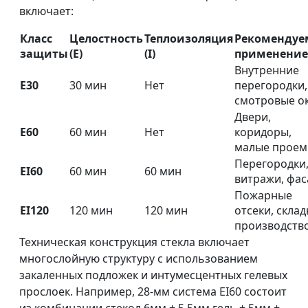
включает:
Класс
Целостность
Теплоизоляция
Рекомендуе
защиты
(E)
(I)
применение
Внутренние
E30
30 мин
Нет
перегородки,
смотровые о
Двери,
E60
60 мин
Нет
коридоры,
малые прое
Перегородки
EI60
60 мин
60 мин
витражи, фа
Пожарные
EI120
120 мин
120 мин
отсеки, склад
производств
Техническая конструкция стекла включает
многослойную структуру с использованием
закаленных подложек и интумесцентных гелевых
прослоек. Например, 28-мм система EI60 состоит