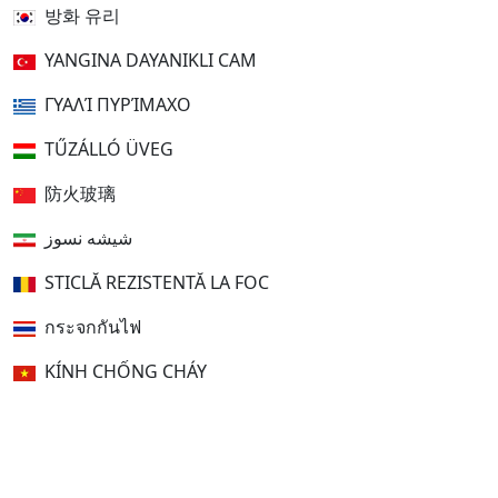
방화 유리
YANGINA DAYANIKLI CAM
ΓΥΑΛΊ ΠΥΡΊΜΑΧΟ
TŰZÁLLÓ ÜVEG
防火玻璃
شیشه نسوز
STICLĂ REZISTENTĂ LA FOC
กระจกกันไฟ
KÍNH CHỐNG CHÁY