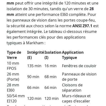
mm
peut offrir une intégrité de 120 minutes et une
isolation de 30 minutes, tandis qu'un verre de
28
mm
atteint une performance EI60 complète. Pour
les panneaux de vision dans les portes coupe-feu,
la sécurité aux chocs selon la norme
ANSI Z97.1
est
également intégrée. Le tableau ci-dessous résume
les performances clés pour des applications
typiques à Markham :
Type de
Intégrité
Isolation
Application
Verre
(E)
(I)
Typique
10 mm
135 min
16 min
Fenêtres de couloir
FPOS
26 mm
Panneaux de vision
90 min
68 min
(Porte)
de porte
28 mm
Cloisons de
66 min
64 min
EI60
séparation
50/54 mm
Murs-rideaux et
120 min
120 min
EI120
cages d'escalier
VITRAGES IGNIFUGES ET
PAROI DE SÉPARATION
VERRE COUPE-FEU
VERRE COUPE-FEU