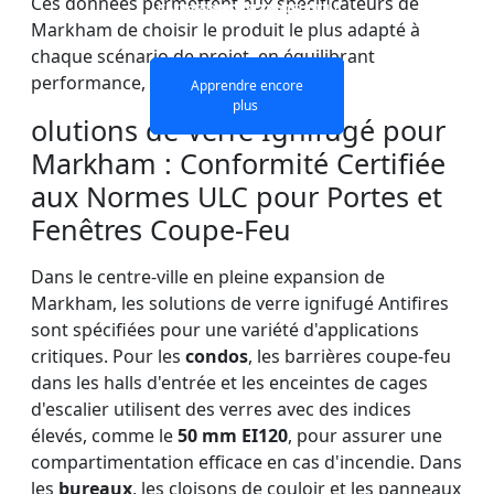
Ces données permettent aux spécificateurs de
EN VERRE COUPE-FEU
DOUBLE COUCHE
MONOCOUCHE
PORTES
Markham de choisir le produit le plus adapté à
chaque scénario de projet, en équilibrant
performance, esthétique et coût.
Apprendre encore
Apprendre encore
Apprendre encore
Apprendre encore
plus
plus
plus
plus
olutions de Verre Ignifugé pour
Markham : Conformité Certifiée
aux Normes ULC pour Portes et
Fenêtres Coupe-Feu
Dans le centre-ville en pleine expansion de
Markham, les solutions de verre ignifugé Antifires
sont spécifiées pour une variété d'applications
critiques. Pour les
condos
, les barrières coupe-feu
dans les halls d'entrée et les enceintes de cages
d'escalier utilisent des verres avec des indices
élevés, comme le
50 mm EI120
, pour assurer une
compartimentation efficace en cas d'incendie. Dans
les
bureaux
, les cloisons de couloir et les panneaux