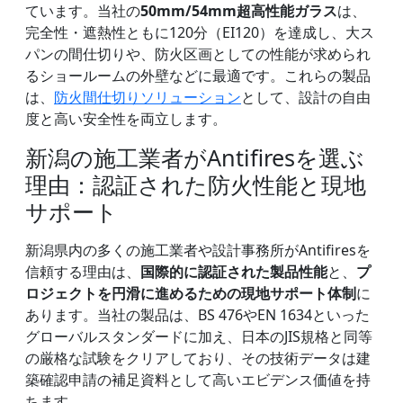
ています。当社の
50mm/54mm超高性能ガラス
は、
完全性・遮熱性ともに120分（EI120）を達成し、大ス
パンの間仕切りや、防火区画としての性能が求められ
るショールームの外壁などに最適です。これらの製品
は、
防火間仕切りソリューション
として、設計の自由
度と高い安全性を両立します。
新潟の施工業者がAntifiresを選ぶ
理由：認証された防火性能と現地
サポート
新潟県内の多くの施工業者や設計事務所がAntifiresを
信頼する理由は、
国際的に認証された製品性能
と、
プ
ロジェクトを円滑に進めるための現地サポート体制
に
あります。当社の製品は、BS 476やEN 1634といった
グローバルスタンダードに加え、日本のJIS規格と同等
の厳格な試験をクリアしており、その技術データは建
築確認申請の補足資料として高いエビデンス価値を持
ちます。