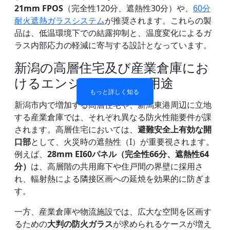
21mm FPOS
（完全性120分、遮熱性30分）や、
60分
耐火遮熱ガラスシステム
が推奨されます。これらの製
品は、低温環境下での結露抑制と、温度変化によるガ
ラス内部応力の軽減に寄与する設計となっています。
防火ガラス製間仕切り壁
防火ガラス窓とドア
二重層防火ガラス
単層耐火ガラス
新潟の高層住宅及び産業倉庫にお
けるエンジニアリング用途
もっと詳しく知る
もっと詳しく知る
もっと詳しく知る
もっと詳しく知る
新潟市内で増加する高層住宅や、新潟東港周辺に立地
する産業倉庫では、それぞれ異なる防火性能要件が課
されます。高層住宅においては、
避難安全上有効な開
口部
として、火災時の遮熱性（I）が重要視されます。
例えば、
28mm EI60パネル（完全性66分、遮熱性64
分）
は、高層階の共用廊下や住戸間の界壁に採用さ
れ、輻射熱による隣接区画への延焼を効果的に防ぎま
す。
一方、産業倉庫や物流施設では、広大な空間を区画す
るための
大判の防火ガラス
が求められるケースが増え