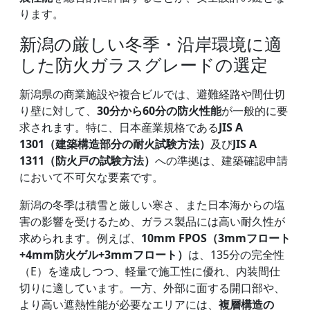
ります。
新潟の厳しい冬季・沿岸環境に適
した防火ガラスグレードの選定
新潟県の商業施設や複合ビルでは、避難経路や間仕切
り壁に対して、
30分から60分の防火性能
が一般的に要
求されます。特に、日本産業規格である
JIS A
1301（建築構造部分の耐火試験方法）
及び
JIS A
1311（防火戸の試験方法）
への準拠は、建築確認申請
において不可欠な要素です。
新潟の冬季は積雪と厳しい寒さ、また日本海からの塩
害の影響を受けるため、ガラス製品には高い耐久性が
求められます。例えば、
10mm FPOS（3mmフロート
+4mm防火ゲル+3mmフロート）
は、135分の完全性
（E）を達成しつつ、軽量で施工性に優れ、内装間仕
切りに適しています。一方、外部に面する開口部や、
より高い遮熱性能が必要なエリアには、
複層構造の