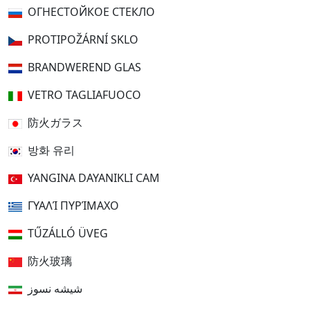
ОГНЕСТОЙКОЕ СТЕКЛО
PROTIPOŽÁRNÍ SKLO
BRANDWEREND GLAS
VETRO TAGLIAFUOCO
防火ガラス
방화 유리
YANGINA DAYANIKLI CAM
ΓΥΑΛΊ ΠΥΡΊΜΑΧΟ
TŰZÁLLÓ ÜVEG
防火玻璃
شیشه نسوز