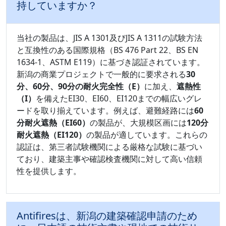
持していますか？
当社の製品は、JIS A 1301及びJIS A 1311の試験方法
と互換性のある国際規格（BS 476 Part 22、BS EN
1634-1、ASTM E119）に基づき認証されています。
新潟の商業プロジェクトで一般的に要求される
30
分、60分、90分の耐火完全性（E）
に加え、
遮熱性
（I）
を備えたEI30、EI60、EI120までの幅広いグレ
ードを取り揃えています。例えば、避難経路には
60
分耐火遮熱（EI60）
の製品が、大規模区画には
120分
耐火遮熱（EI120）
の製品が適しています。これらの
認証は、第三者試験機関による厳格な試験に基づい
ており、建築主事や確認検査機関に対して高い信頼
性を提供します。
Antifiresは、新潟の建築確認申請のため