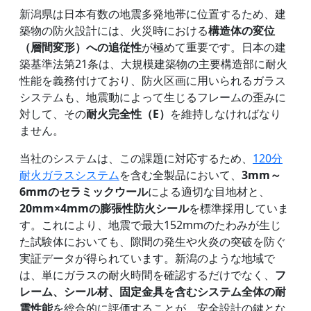
新潟県は日本有数の地震多発地帯に位置するため、建
築物の防火設計には、火災時における
構造体の変位
（層間変形）への追従性
が極めて重要です。日本の建
築基準法第21条は、大規模建築物の主要構造部に耐火
性能を義務付けており、防火区画に用いられるガラス
システムも、地震動によって生じるフレームの歪みに
対して、その
耐火完全性（E）
を維持しなければなり
ません。
当社のシステムは、この課題に対応するため、
120分
耐火ガラスシステム
を含む全製品において、
3mm～
6mmのセラミックウール
による適切な目地材と、
20mm×4mmの膨張性防火シール
を標準採用していま
す。これにより、地震で最大152mmのたわみが生じ
た試験体においても、隙間の発生や火炎の突破を防ぐ
実証データが得られています。新潟のような地域で
は、単にガラスの耐火時間を確認するだけでなく、
フ
レーム、シール材、固定金具を含むシステム全体の耐
震性能
を総合的に評価することが、安全設計の鍵とな