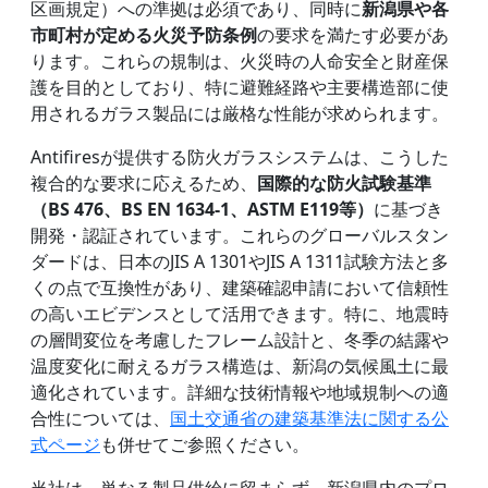
区画規定）への準拠は必須であり、同時に
新潟県や各
市町村が定める火災予防条例
の要求を満たす必要があ
ります。これらの規制は、火災時の人命安全と財産保
護を目的としており、特に避難経路や主要構造部に使
用されるガラス製品には厳格な性能が求められます。
Antifiresが提供する防火ガラスシステムは、こうした
複合的な要求に応えるため、
国際的な防火試験基準
（BS 476、BS EN 1634-1、ASTM E119等）
に基づき
開発・認証されています。これらのグローバルスタン
ダードは、日本のJIS A 1301やJIS A 1311試験方法と多
くの点で互換性があり、建築確認申請において信頼性
の高いエビデンスとして活用できます。特に、地震時
の層間変位を考慮したフレーム設計と、冬季の結露や
温度変化に耐えるガラス構造は、新潟の気候風土に最
適化されています。詳細な技術情報や地域規制への適
合性については、
国土交通省の建築基準法に関する公
式ページ
も併せてご参照ください。