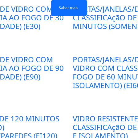
 DE VIDRO COM
PORTAS/JANELAS/
Saber mais
Saber mais
Saber mais
Saber mais
CIA AO FOGO DE 30
CLASSIFICAçãO DE
ADE) (E30)
MINUTOS (SOMENT
 DE VIDRO COM
PORTAS/JANELAS/D
CIA AO FOGO DE 90
VIDRO COM CLASSI
ADE) (E90)
FOGO DE 60 MINU
ISOLAMENTO) (EI6
 DE 120 MINUTOS
VIDRO RESISTENT
O)
CLASSIFICAçãO DE
PAREDES (EI120)
E ISOLAMENTO)