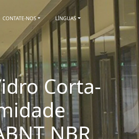
CONTATE-NOS
LÍNGUAS
idro Corta-
rmidade
 ABNT NBR