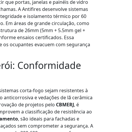
r que portas, janelas e painéis de vidro
hamas. A Antifires desenvolve sistemas
ntegridade e isolamento térmico por 60
ão. Em áreas de grande circulação, como
 estrutura de 26mm (5mm + 5.5mm gel +
onforme ensaios certificados. Essa
ue os ocupantes evacuem com segurança
erói: Conformidade
 sistemas corta-fogo sejam resistentes à
o anticorrosiva e vedações de lã cerâmica
ovação de projetos pelo
CBMERJ
, é
provem a classificação de resistência ao
olamento
, são ideais para fachadas e
idraçados sem comprometer a segurança. A