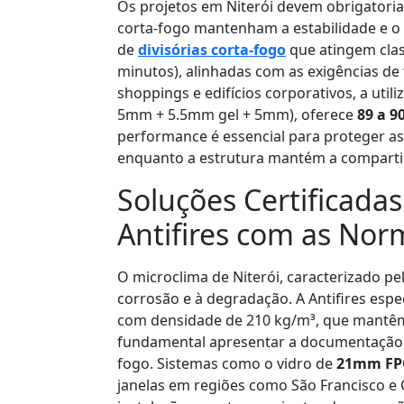
Os projetos em Niterói devem obrigatori
corta-fogo mantenham a estabilidade e o 
de
divisórias corta-fogo
que atingem cla
minutos), alinhadas com as exigências de
shoppings e edifícios corporativos, a ut
5mm + 5.5mm gel + 5mm), oferece
89 a 9
performance é essencial para proteger as
enquanto a estrutura mantém a comparti
Soluções Certificada
Antifires com as No
O microclima de Niterói, caracterizado pe
corrosão e à degradação. A Antifires esp
com densidade de 210 kg/m³, que mantêm
fundamental apresentar a documentação té
fogo. Sistemas como o vidro de
21mm FP
janelas em regiões como São Francisco e