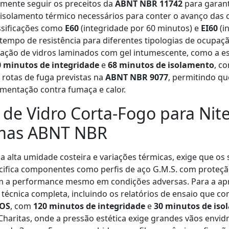
amente seguir os preceitos da
ABNT NBR 11742
para garanti
isolamento térmico necessários para conter o avanço das c
ssificações como
E60
(integridade por 60 minutos) e
EI60
(i
 tempo de resistência para diferentes tipologias de ocupaç
ilização de vidros laminados com gel intumescente, como a
0 minutos de integridade
e
68 minutos de isolamento
, c
 rotas de fuga previstas na
ABNT NBR 9077
, permitindo q
mentação contra fumaça e calor.
s de Vidro Corta-Fogo para Nit
rmas ABNT NBR
la alta umidade costeira e variações térmicas, exige que os
ecifica componentes como perfis de aço G.M.S. com proteçã
 a performance mesmo em condições adversas. Para a apr
cnica completa, incluindo os relatórios de ensaio que com
OS
, com
120 minutos de integridade
e
30 minutos de is
 Charitas, onde a pressão estética exige grandes vãos env