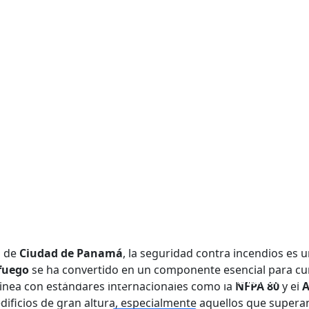
n de
Ciudad de Panamá
, la seguridad contra incendios es 
afuego
se ha convertido en un componente esencial para cum
VENTANAS Y PUERTAS CON ACRISTALAMIENTO IGNÍFUGO
PARED DIVISOR DE VIDRIO RESISTENTE AL FUEGO
VIDRIO IGNÍFUGO DE UNA SOLA CAPA
VIDRIO ignífugo de doble capa
 alinea con estándares internacionales como la
NFPA 80
y el
A
ificios de gran altura, especialmente aquellos que superan