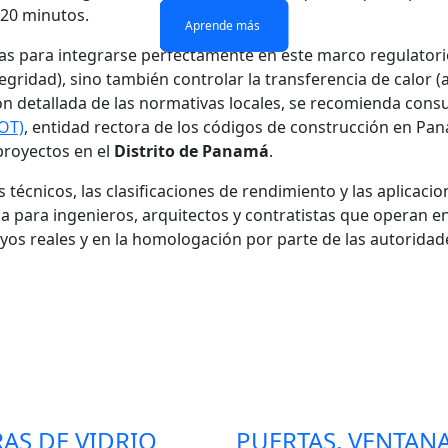
 120 minutos.
Aprende más
Aprende más
Aprende más
Aprende más
s para integrarse perfectamente en este marco regulatorio
egridad), sino también controlar la transferencia de calor (
 detallada de las normativas locales, se recomienda consul
IOT)
, entidad rectora de los códigos de construcción en Pan
 proyectos en el
Distrito de Panamá
.
s técnicos, las clasificaciones de rendimiento y las aplicaci
da para ingenieros, arquitectos y contratistas que operan 
os reales y en la homologación por parte de las autorida
AS DE VIDRIO
PUERTAS, VENTAN