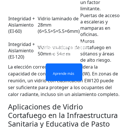
un factor
limitante.
Puertas de acceso
Integridad +
Vidrio laminado de
a escaleras y
Aislamiento
28mm
mamparas en
(EI-60)
(6+5.5+5+5.5+6mm)
oficinas.
Muros
VENTANAS Y PUERTAS
PARED DIVISOR DE
Integridad +
VIDRIO IGNÍFUGO DE
VIDRIO ignífugo de
Vidrio multicapa de
cortafuego en
CON ACRISTALAMIENTO
VIDRIO RESISTENTE AL
Aislamiento
UNA SOLA CAPA
doble capa
50mm o 54mm
sótanos y áreas
IGNÍFUGO
FUEGO
(EI-120)
de alto riesgo.
La elección correcta también considera la
Aprende más
Aprende más
capacidad de control de radiación (W). En zonas de
Aprende más
Aprende más
reunión, un vidrio con clasificación EW120 puede
ser suficiente para proteger a los ocupantes del
calor radiante, incluso sin un aislamiento completo.
Aplicaciones de Vidrio
Cortafuego en la Infraestructura
Sanitaria y Educativa de Pasto