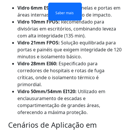
Vidro 6mm E90:
Ideal para janelas e portas em
Saber mais
Saber mais
Saber mais
Saber mais
áreas internas com baixo risco de impacto.
Vidro 10mm FPOS:
Recomendado para
divisórias em escritórios, combinando leveza
com alta integridade (135 min).
Vidro 21mm FPOS:
Solução equilibrada para
portas e painéis que exigem integridade de 120
minutos e isolamento básico.
Vidro 28mm EI60:
Especificado para
corredores de hospitais e rotas de fuga
críticas, onde o isolamento térmico é
primordial.
Vidro 50mm/54mm EI120:
Utilizado em
enclausuramento de escadas e
compartimentação de grandes áreas,
oferecendo a máxima proteção.
Cenários de Aplicação em