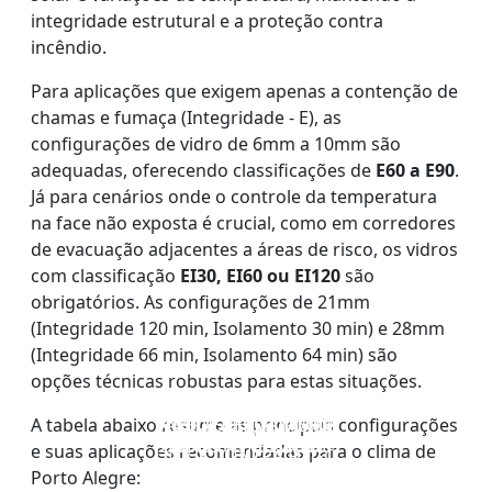
integridade estrutural e a proteção contra
incêndio.
Para aplicações que exigem apenas a contenção de
chamas e fumaça (Integridade - E), as
configurações de vidro de 6mm a 10mm são
adequadas, oferecendo classificações de
E60 a E90
.
Já para cenários onde o controle da temperatura
na face não exposta é crucial, como em corredores
de evacuação adjacentes a áreas de risco, os vidros
com classificação
EI30, EI60 ou EI120
são
obrigatórios. As configurações de 21mm
(Integridade 120 min, Isolamento 30 min) e 28mm
(Integridade 66 min, Isolamento 64 min) são
opções técnicas robustas para estas situações.
PAREDE DIVISÓRIA DE
JANELAS E PORTAS DE
VIDRO DE CAMADAS
A tabela abaixo resume as principais configurações
VIDRO DE CAMADA
DUPLAS À PROVA DE
VIDRO À PROVA DE
VIDRO À PROVA DE
e suas aplicações recomendadas para o clima de
ÚNICA CONTRA FOGO
FOGO
FOGO
FOGO
Porto Alegre: