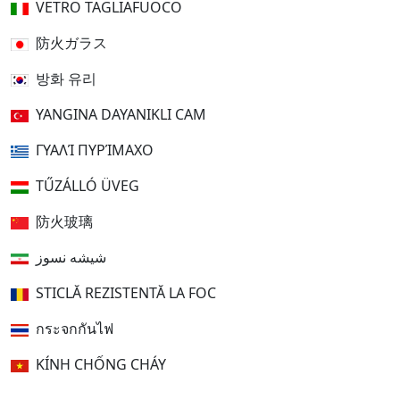
VETRO TAGLIAFUOCO
防火ガラス
방화 유리
YANGINA DAYANIKLI CAM
ΓΥΑΛΊ ΠΥΡΊΜΑΧΟ
TŰZÁLLÓ ÜVEG
防火玻璃
شیشه نسوز
STICLĂ REZISTENTĂ LA FOC
กระจกกันไฟ
KÍNH CHỐNG CHÁY