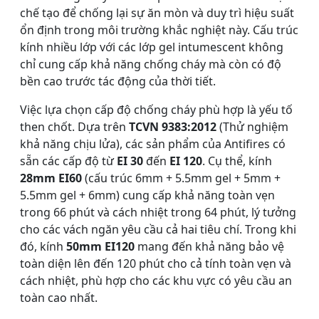
chế tạo để chống lại sự ăn mòn và duy trì hiệu suất
ổn định trong môi trường khắc nghiệt này. Cấu trúc
kính nhiều lớp với các lớp gel intumescent không
chỉ cung cấp khả năng chống cháy mà còn có độ
bền cao trước tác động của thời tiết.
Việc lựa chọn cấp độ chống cháy phù hợp là yếu tố
then chốt. Dựa trên
TCVN 9383:2012
(Thử nghiệm
khả năng chịu lửa), các sản phẩm của Antifires có
sẵn các cấp độ từ
EI 30
đến
EI 120
. Cụ thể, kính
28mm EI60
(cấu trúc 6mm + 5.5mm gel + 5mm +
5.5mm gel + 6mm) cung cấp khả năng toàn vẹn
trong 66 phút và cách nhiệt trong 64 phút, lý tưởng
cho các vách ngăn yêu cầu cả hai tiêu chí. Trong khi
đó, kính
50mm EI120
mang đến khả năng bảo vệ
toàn diện lên đến 120 phút cho cả tính toàn vẹn và
cách nhiệt, phù hợp cho các khu vực có yêu cầu an
toàn cao nhất.