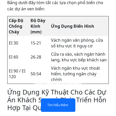
Bảng dưới đây tóm tắt các lựa chọn phổ biến cho
các dự án ven biển:
Cấp Độ
Độ Dày
Chống
Kính
Ứng Dụng Điển Hình
Cháy
(mm)
Vách ngăn văn phòng, cửa
EI 30
15-21
sổ khu vực ít nguy cơ
Cửa ra vào, vách ngăn hành
EI 60
26-28
lang, khu vực bếp khách sạn
Vách ngăn khu vực thoát
EI 90 / EI
50-54
hiểm, tường ngăn cháy
120
chính
KÍNH CHỐNG CHÁY MỘT
Vách ngăn KÍNH CHỐNG
CỬA SỔ KÍNH CHỐNG
KÍNH CHỐNG CHÁY
NHÂN ĐÔI LỚP
CHÁY
CHÁY
LỚP
Ứng Dụng Kỹ Thuật Cho Các Dự
Án Khách Sạn và Phát Triển Hỗn
Tìm hiểu thêm
Tìm hiểu thêm
Tìm hiểu thêm
Tìm hiểu thêm
Hợp Tại Quy Nhơn