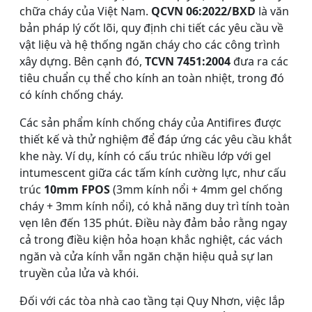
chữa cháy của Việt Nam.
QCVN 06:2022/BXD
là văn
bản pháp lý cốt lõi, quy định chi tiết các yêu cầu về
vật liệu và hệ thống ngăn cháy cho các công trình
xây dựng. Bên cạnh đó,
TCVN 7451:2004
đưa ra các
tiêu chuẩn cụ thể cho kính an toàn nhiệt, trong đó
có kính chống cháy.
Các sản phẩm kính chống cháy của Antifires được
thiết kế và thử nghiệm để đáp ứng các yêu cầu khắt
khe này. Ví dụ, kính có cấu trúc nhiều lớp với gel
intumescent giữa các tấm kính cường lực, như cấu
trúc
10mm FPOS
(3mm kính nổi + 4mm gel chống
cháy + 3mm kính nổi), có khả năng duy trì tính toàn
vẹn lên đến 135 phút. Điều này đảm bảo rằng ngay
cả trong điều kiện hỏa hoạn khắc nghiệt, các vách
ngăn và cửa kính vẫn ngăn chặn hiệu quả sự lan
truyền của lửa và khói.
Đối với các tòa nhà cao tầng tại Quy Nhơn, việc lắp