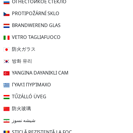
ОГНЕСТОЙКОЕ СТЕКЛО
PROTIPOŽÁRNÍ SKLO
BRANDWEREND GLAS
VETRO TAGLIAFUOCO
防火ガラス
방화 유리
YANGINA DAYANIKLI CAM
ΓΥΑΛΊ ΠΥΡΊΜΑΧΟ
TŰZÁLLÓ ÜVEG
防火玻璃
شیشه نسوز
STICLĂ REZISTENTĂ LA FOC