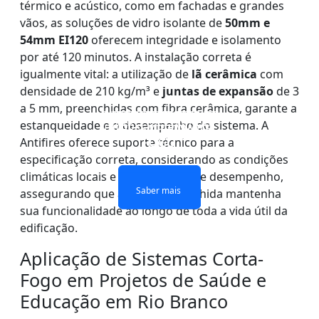
térmico e acústico, como em fachadas e grandes
vãos, as soluções de vidro isolante de
50mm e
54mm EI120
oferecem integridade e isolamento
por até 120 minutos. A instalação correta é
igualmente vital: a utilização de
lã cerâmica
com
densidade de 210 kg/m³ e
juntas de expansão
de 3
a 5 mm, preenchidas com fibra cerâmica, garante a
PAREDE DIVISÓRIA DE
JANELAS E PORTAS DE
VIDRO DE CAMADAS
VIDRO DE CAMADA
estanqueidade e o desempenho do sistema. A
DUPLAS À PROVA DE
VIDRO À PROVA DE
VIDRO À PROVA DE
ÚNICA CONTRA FOGO
FOGO
FOGO
FOGO
Antifires oferece suporte técnico para a
especificação correta, considerando as condições
climáticas locais e as exigências de desempenho,
Saber mais
Saber mais
Saber mais
Saber mais
assegurando que a solução escolhida mantenha
sua funcionalidade ao longo de toda a vida útil da
edificação.
Aplicação de Sistemas Corta-
Fogo em Projetos de Saúde e
Educação em Rio Branco