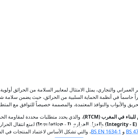
ر العمراني والتجاري، يمثل الامتثال لمعايير السلامة من الحرائق أولو
اً حاسماً في أنظمة الحماية السلبية من الحرائق، حيث يضمن سلامة شاغ
حريق والأبواب والنوافذ المعتمدة، والمصممة خصيصاً للتوافق مع المتطل
لبناء في المغرب (RTCM)
، والذي يحدد متطلبات محددة لمقاومة الحري
In)
و
العزل الحراري (Insulation - I)
لمنع انتقال الحرار
جدار فاصل زجاجي مقاوم للحريق
نوافذ وأبواب زجاجية مقاومة للحريق
زجاج مزدوج الطبقات مقاوم للحريق
طبقة واحدة من الزجاج المقاوم للحريق
BS 47
و
BS EN 1634-1
، والتي تشكل الأساس لاعتماد المنتجات في ال