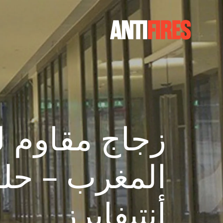
زجاج مقاوم ل
المغرب – حلو
أنتيفايرز