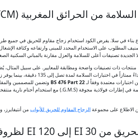
بناء في سلا. يفرض الكود استخدام زجاج مقاوم للحريق في جميع طر
صنيف المطلوب على الاستخدام المحدد للمبنى وارتفاعه وكثافة الإشغال.
لجديدة تصنيفات أعلى للسلامة والعزل مقارنة بالمباني السكنية الصغي
م منتجات ذات تصنيفات واضحة ومطابقة للمعايير. على سبيل المثال، يُ
BS 476 Part 22
وتضمن للمصممين والمقاو
تحت ظروف الحريق القياسية. يتم تثبيت هذه الأنظمة في إطارات فولا
كن الاطلاع على مجموعة
الزجاج المقاوم للحريق للأبواب
درجات الزجاج المقا