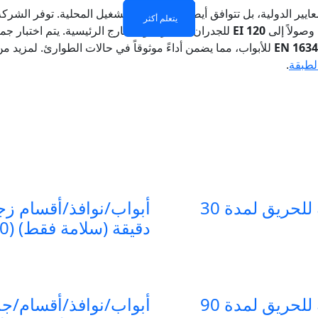
لمعايير الدولية، بل تتوافق أيضاً مع ظروف التشغيل المحلية. توفر ال
يتعلم أكثر
يتعلم أكثر
يتعلم أكثر
يتعلم أكثر
وصولاً إلى
EI 120
للجدران الستارية والمخارج الرئيسية. يتم اختبار جم
EN 1634
للأبواب، مما يضمن أداءً موثوقاً في حالات الطوارئ. لمزيد 
لطبقة
.
أبواب/نوافذ/أقسام زجاجية مقاومة للحريق لمدة 30
دقيقة (سلامة فقط) (E60)
أبواب/نوافذ/أقسام زجاجية مقاومة للحريق لمدة 90
أبواب/نوافذ/أقسام/جد