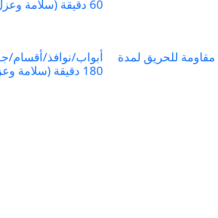
60 دقيقة (سلامة وعزل) (EI60)
مقاومة للحريق لمدة
أبواب/نوافذ/أقسام/جد
180 دقيقة (سلامة وعزل) (EI180)