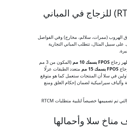
متطلبات الامتثال لمدونة السلامة من الحرائق المغربية (RTCM) للزجاج في المباني
ق الهروب (ممرات، سلالم، مخارج) وفي الفواصل
 على سبيل المثال، تتطلب المباني التجارية
رة.
ظهر زجاج
FPOS بسمك 10 مم
(المكون من 3 مم
FPOS بسمك 15 مم
متعدد الطبقات عزلًا
لين في سلا أن المنتجات ستعمل كما هو متوقع
ذية مجوفة (G.M.S.) مع استخدام أختام نارية منتفخة وألياف سيراميكية لضمان إحكام الغلق ومنع
من أنتيفايرز، والتي تم تصميمها خصيصاً لتلبية متطلبات RTCM
وم للحريق من EI 30 إلى EI 120 لظروف مناخ سلا وأحمالها