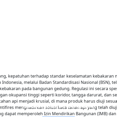
ang, kepatuhan terhadap standar keselamatan kebakaran 
h Indonesia, melalui Badan Standardisasi Nasional (BSN), 
 kebakaran pada bangunan gedung. Regulasi ini secara sp
an okupansi tinggi seperti koridor, tangga darurat, dan s
 tahan api menjadi krusial, di mana produk harus diuji sesu
JENDELA DAN PINTU KACA TAHAN API
KACA TAHAN API LAPISAN TUNGGAL
DINDING PARTISI KACA KEBAKARAN
KACA TAHAN API LAPISAN GANDA
fires menghadirkan solusi kaca tahan api yang telah diuji 
ng dapat memperoleh Izin Mendirikan Bangunan (IMB) dan Se