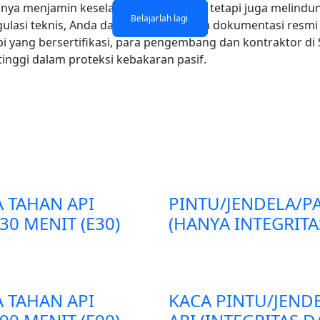
nya menjamin keselamatan penghuni, tetapi juga melindungi
Belajarlah lagi
Belajarlah lagi
Belajarlah lagi
Belajarlah lagi
gulasi teknis, Anda dapat merujuk pada dokumentasi resmi
i yang bersertifikasi, para pengembang dan kontraktor 
nggi dalam proteksi kebakaran pasif.
A TAHAN API
PINTU/JENDELA/PA
30 MENIT (E30)
(HANYA INTEGRITA
A TAHAN API
KACA PINTU/JEND