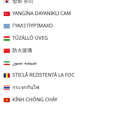
방화 유리
YANGINA DAYANIKLI CAM
ΓΥΑΛΊ ΠΥΡΊΜΑΧΟ
TŰZÁLLÓ ÜVEG
防火玻璃
شیشه نسوز
STICLĂ REZISTENTĂ LA FOC
กระจกกันไฟ
KÍNH CHỐNG CHÁY