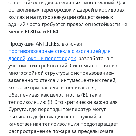
огнестойкости для различных типов зданий. Для
остекленных перегородок и дверей в коридорах,
холлах и на путях эвакуации общественных
зданий часто требуется предел огнестойкости не
менее
EI 30
или
EI 60
.
Продукция ANTIFIRES, включая
противопожарные стекла с изоляцией для
дверей, окон и перегородок
, разработана с
учетом этих требований. Системы состоят из
многослойной структуры с использованием
закаленного стекла и интумесцентных гелей,
которые при нагреве вспениваются,
обеспечивая как целостность (E), так и
теплоизоляцию (I). Это критически важно для
Сургута, где перепады температур могут
вызывать деформацию конструкций, а
качественная теплоизоляция предотвращает
распространение пожара за пределы очага