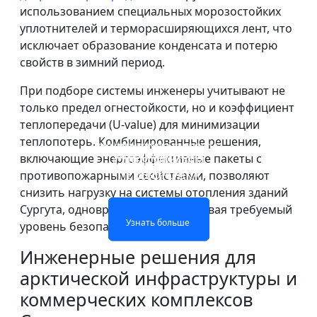
использованием специальных морозостойких
уплотнителей и терморасширяющихся лент, что
исключает образование конденсата и потерю
свойств в зимний период.
При подборе системы инженеры учитывают не
только предел огнестойкости, но и коэффициент
теплопередачи (U-value) для минимизации
теплопотерь. Комбинированные решения,
ПРОТИВОПОЖАРНОЕ
ОГНЕОПАСНАЯ
ОДНОСЛОЙНОЕ
ДВУХСЛОЙНОЕ
включающие энергоэффективные пакеты с
СТЕКЛО ОКОН И
СТЕКЛЯННАЯ
ОГНЕОПАСНОЕ СТЕКЛО
ОГНЕЖЕСТКОЕ СТЕКЛО
ПЕРЕГОРОДКА
ДВЕРЕЙ
противопожарными свойствами, позволяют
снизить нагрузку на системы отопления зданий
Сургута, одновременно обеспечивая требуемый
Узнать больше
Узнать больше
Узнать больше
Узнать больше
уровень безопасности.
Инженерные решения для
арктической инфраструктуры и
коммерческих комплексов