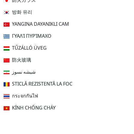
防火ガラス
방화 유리
YANGINA DAYANIKLI CAM
ΓΥΑΛΊ ΠΥΡΊΜΑΧΟ
TŰZÁLLÓ ÜVEG
防火玻璃
شیشه نسوز
STICLĂ REZISTENTĂ LA FOC
กระจกกันไฟ
KÍNH CHỐNG CHÁY