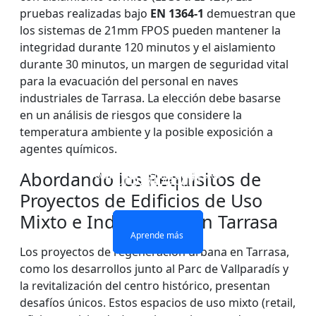
pruebas realizadas bajo
EN 1364-1
demuestran que
los sistemas de 21mm FPOS pueden mantener la
integridad durante 120 minutos y el aislamiento
durante 30 minutos, un margen de seguridad vital
para la evacuación del personal en naves
industriales de Tarrasa. La elección debe basarse
en un análisis de riesgos que considere la
temperatura ambiente y la posible exposición a
agentes químicos.
VENTANAS Y PUERTAS
PARED DIVISOR DE
VIDRIO IGNÍFUGO DE
VIDRIO ignífugo de
CON ACRISTALAMIENTO
VIDRIO RESISTENTE AL
Abordando los Requisitos de
UNA SOLA CAPA
doble capa
IGNÍFUGO
FUEGO
Proyectos de Edificios de Uso
Mixto e Industriales en Tarrasa
Aprende más
Aprende más
Aprende más
Aprende más
Los proyectos de regeneración urbana en Tarrasa,
como los desarrollos junto al Parc de Vallparadís y
la revitalización del centro histórico, presentan
desafíos únicos. Estos espacios de uso mixto (retail,