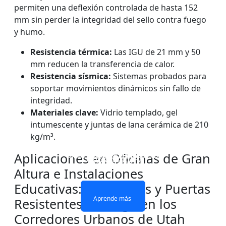
permiten una deflexión controlada de hasta 152
mm sin perder la integridad del sello contra fuego
y humo.
Resistencia térmica:
Las IGU de 21 mm y 50
mm reducen la transferencia de calor.
Resistencia sísmica:
Sistemas probados para
soportar movimientos dinámicos sin fallo de
integridad.
Materiales clave:
Vidrio templado, gel
intumescente y juntas de lana cerámica de 210
kg/m³.
VENTANAS Y PUERTAS
PARED DIVISOR DE
VIDRIO IGNÍFUGO DE
VIDRIO ignífugo de
CON ACRISTALAMIENTO
VIDRIO RESISTENTE AL
Aplicaciones en Oficinas de Gran
UNA SOLA CAPA
doble capa
IGNÍFUGO
FUEGO
Altura e Instalaciones
Educativas: Particiones y Puertas
Aprende más
Aprende más
Aprende más
Aprende más
Resistentes al Fuego en los
Corredores Urbanos de Utah