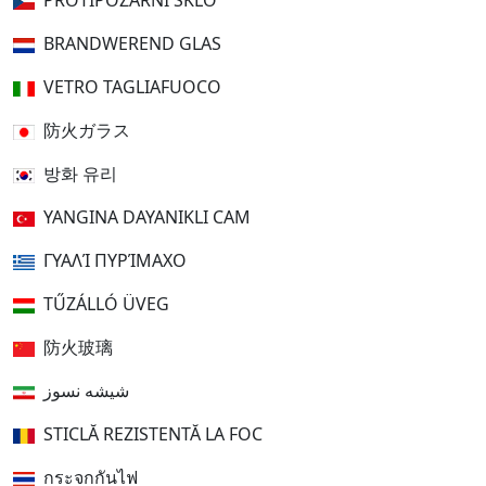
PROTIPOŽÁRNÍ SKLO
BRANDWEREND GLAS
VETRO TAGLIAFUOCO
防火ガラス
방화 유리
YANGINA DAYANIKLI CAM
ΓΥΑΛΊ ΠΥΡΊΜΑΧΟ
TŰZÁLLÓ ÜVEG
防火玻璃
شیشه نسوز
STICLĂ REZISTENTĂ LA FOC
กระจกกันไฟ