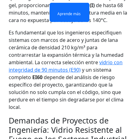
gel, proporcionan una
insulación (I)
de hasta 68
Aprende más
Aprende más
minutos, manteniendo la temperatura media en la
Aprende más
Aprende más
cara no expuesta por debajo de los 140°C.
Es fundamental que los ingenieros especifiquen
sistemas con marcos de acero y juntas de lana
cerámica de densidad 210 kg/m³ para
contrarrestar la expansión térmica y la humedad
ambiental. La correcta selección entre
vidrio con
integridad de 90 minutos (E90)
y un sistema
completo
EI60
depende del análisis de riesgo
específico del proyecto, garantizando que la
solución no solo cumpla con el código, sino que
perdure en el tiempo sin degradarse por el clima
local.
Demandas de Proyectos de
Ingeniería: Vidrio Resistente al