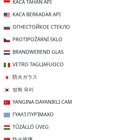
KACA TAHAN API
KACA BERKADAR API
ОГНЕСТОЙКОЕ СТЕКЛО
PROTIPOŽÁRNÍ SKLO
BRANDWEREND GLAS
VETRO TAGLIAFUOCO
防火ガラス
방화 유리
YANGINA DAYANIKLI CAM
ΓΥΑΛΊ ΠΥΡΊΜΑΧΟ
TŰZÁLLÓ ÜVEG
防火玻璃