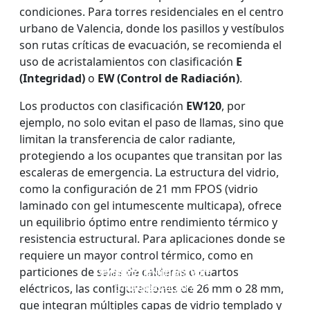
condiciones. Para torres residenciales en el centro
urbano de Valencia, donde los pasillos y vestíbulos
son rutas críticas de evacuación, se recomienda el
uso de acristalamientos con clasificación
E
(Integridad)
o
EW (Control de Radiación)
.
Los productos con clasificación
EW120
, por
ejemplo, no solo evitan el paso de llamas, sino que
limitan la transferencia de calor radiante,
protegiendo a los ocupantes que transitan por las
escaleras de emergencia. La estructura del vidrio,
como la configuración de 21 mm FPOS (vidrio
laminado con gel intumescente multicapa), ofrece
un equilibrio óptimo entre rendimiento térmico y
resistencia estructural. Para aplicaciones donde se
requiere un mayor control térmico, como en
VENTANAS Y PUERTAS
PARED DIVISOR DE
particiones de salas de calderas o cuartos
VIDRIO IGNÍFUGO DE
VIDRIO ignífugo de
CON ACRISTALAMIENTO
VIDRIO RESISTENTE AL
UNA SOLA CAPA
doble capa
eléctricos, las configuraciones de 26 mm o 28 mm,
IGNÍFUGO
FUEGO
que integran múltiples capas de vidrio templado y