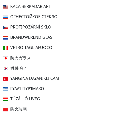
KACA BERKADAR API
ОГНЕСТОЙКОЕ СТЕКЛО
PROTIPOŽÁRNÍ SKLO
BRANDWEREND GLAS
VETRO TAGLIAFUOCO
防火ガラス
방화 유리
YANGINA DAYANIKLI CAM
ΓΥΑΛΊ ΠΥΡΊΜΑΧΟ
TŰZÁLLÓ ÜVEG
防火玻璃