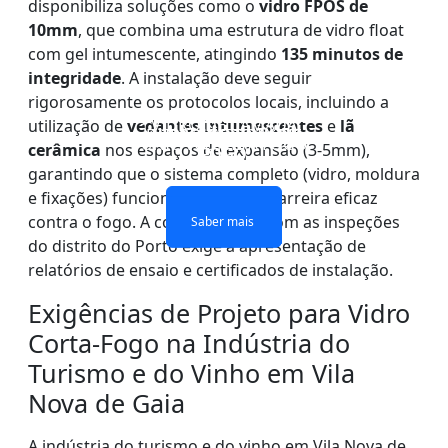
disponibiliza soluções como o
vidro FPOS de
10mm
, que combina uma estrutura de vidro float
com gel intumescente, atingindo
135 minutos de
integridade
. A instalação deve seguir
rigorosamente os protocolos locais, incluindo a
PAREDE DIVISÓRIA DE
JANELAS E PORTAS DE
VIDRO DE CAMADAS
VIDRO DE CAMADA
utilização de
vedantes intumescentes
e
lã
DUPLAS À PROVA DE
VIDRO À PROVA DE
VIDRO À PROVA DE
ÚNICA CONTRA FOGO
cerâmica
nos espaços de expansão (3-5mm),
FOGO
FOGO
FOGO
garantindo que o sistema completo (vidro, moldura
e fixações) funciona como uma barreira eficaz
Saber mais
contra o fogo. A conformidade com as inspeções
Saber mais
Saber mais
Saber mais
do distrito do Porto exige a apresentação de
relatórios de ensaio e certificados de instalação.
Exigências de Projeto para Vidro
Corta-Fogo na Indústria do
Turismo e do Vinho em Vila
Nova de Gaia
A indústria do turismo e do vinho em Vila Nova de