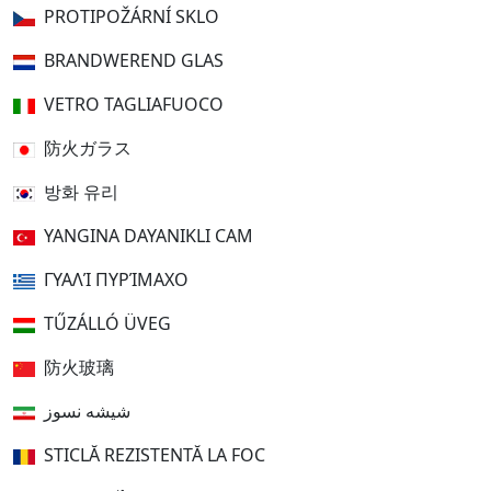
PROTIPOŽÁRNÍ SKLO
BRANDWEREND GLAS
VETRO TAGLIAFUOCO
防火ガラス
방화 유리
YANGINA DAYANIKLI CAM
ΓΥΑΛΊ ΠΥΡΊΜΑΧΟ
TŰZÁLLÓ ÜVEG
防火玻璃
شیشه نسوز
STICLĂ REZISTENTĂ LA FOC