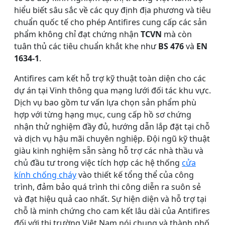
hiểu biết sâu sắc về các quy định địa phương và tiêu
chuẩn quốc tế cho phép Antifires cung cấp các sản
phẩm không chỉ đạt chứng nhận
TCVN
mà còn
tuân thủ các tiêu chuẩn khắt khe như
BS 476
và
EN
1634-1
.
Antifires cam kết hỗ trợ kỹ thuật toàn diện cho các
dự án tại Vinh thông qua mạng lưới đối tác khu vực.
Dịch vụ bao gồm tư vấn lựa chọn sản phẩm phù
hợp với từng hạng mục, cung cấp hồ sơ chứng
nhận thử nghiệm đầy đủ, hướng dẫn lắp đặt tại chỗ
và dịch vụ hậu mãi chuyên nghiệp. Đội ngũ kỹ thuật
giàu kinh nghiệm sẵn sàng hỗ trợ các nhà thầu và
chủ đầu tư trong việc tích hợp các hệ thống
cửa
kính chống cháy
vào thiết kế tổng thể của công
trình, đảm bảo quá trình thi công diễn ra suôn sẻ
và đạt hiệu quả cao nhất. Sự hiện diện và hỗ trợ tại
chỗ là minh chứng cho cam kết lâu dài của Antifires
đối với thị trường Việt Nam nói chung và thành phố