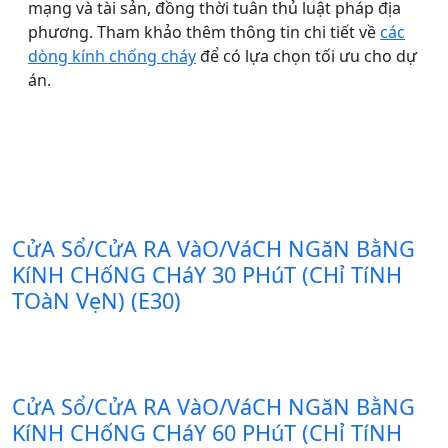
mạng và tài sản, đồng thời tuân thủ luật pháp địa
phương. Tham khảo thêm thông tin chi tiết về
các
dòng kính chống cháy
để có lựa chọn tối ưu cho dự
án.
CửA Sổ/CửA RA VàO/VáCH NGăN BằNG
KíNH CHốNG CHáY 30 PHúT (CHỉ TíNH
TOàN VẹN) (E30)
CửA Sổ/CửA RA VàO/VáCH NGăN BằNG
KíNH CHốNG CHáY 60 PHúT (CHỉ TíNH