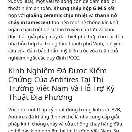
xúc với lửa), một yếu tố sống còn để đảm bảo lối
thoát hiểm an toàn.
Khung thép hộp G.M.S
kết
hợp với
gioăng ceramic chịu nhiệt
và
thanh nở
cháy intumescent
tạo nên một hệ thống kín khít,
ngăn chặn triệt để sự lan truyền của lửa và khói
độc. Các giải pháp này đặc biệt phù hợp cho các tòa
nhà hỗn hợp tại trung tâm thành phố Vinh, nơi yêu
cầu vừa đảm bảo thẩm mỹ kiến trúc vừa tuân thủ
nghiêm ngặt các quy định PCCC.
Kinh Nghiệm Đã Được Kiểm
Chứng Của Antifires Tại Thị
Trường Việt Nam Và Hỗ Trợ Kỹ
Thuật Địa Phương
Với hơn một thập kỷ hoạt động trong lĩnh vực B2B,
Antifires đã khẳng định vị thế là nhà cung cấp giải
pháp kính chống cháy và cửa chống cháy hàng đầu,
có bề dày kinh nghiệm tại thị trường Việt Nam. Sự