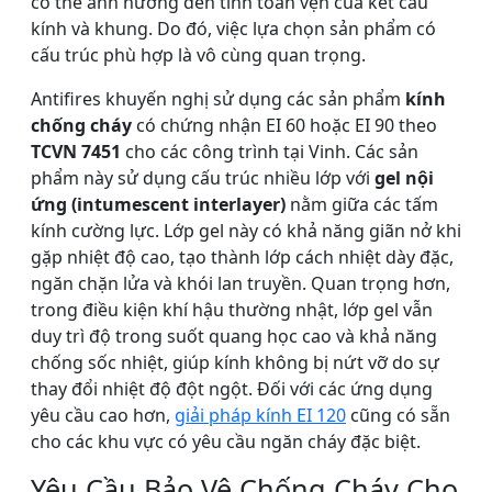
có thể ảnh hưởng đến tính toàn vẹn của kết cấu
kính và khung. Do đó, việc lựa chọn sản phẩm có
cấu trúc phù hợp là vô cùng quan trọng.
Antifires khuyến nghị sử dụng các sản phẩm
kính
chống cháy
có chứng nhận EI 60 hoặc EI 90 theo
TCVN 7451
cho các công trình tại Vinh. Các sản
phẩm này sử dụng cấu trúc nhiều lớp với
gel nội
ứng (intumescent interlayer)
nằm giữa các tấm
kính cường lực. Lớp gel này có khả năng giãn nở khi
gặp nhiệt độ cao, tạo thành lớp cách nhiệt dày đặc,
ngăn chặn lửa và khói lan truyền. Quan trọng hơn,
trong điều kiện khí hậu thường nhật, lớp gel vẫn
duy trì độ trong suốt quang học cao và khả năng
chống sốc nhiệt, giúp kính không bị nứt vỡ do sự
thay đổi nhiệt độ đột ngột. Đối với các ứng dụng
yêu cầu cao hơn,
giải pháp kính EI 120
cũng có sẵn
cho các khu vực có yêu cầu ngăn cháy đặc biệt.
Yêu Cầu Bảo Vệ Chống Cháy Cho