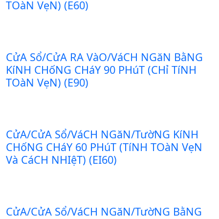
TOàN VẹN) (E60)
CửA Sổ/CửA RA VàO/VáCH NGăN BằNG
KíNH CHốNG CHáY 90 PHúT (CHỉ TíNH
TOàN VẹN) (E90)
CửA/CửA Sổ/VáCH NGăN/TườNG KíNH
CHốNG CHáY 60 PHúT (TíNH TOàN VẹN
Và CáCH NHIệT) (EI60)
CửA/CửA Sổ/VáCH NGăN/TườNG BằNG