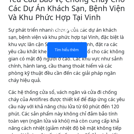
Các Dự Án Khách Sạn, Bệnh Viện
Và Khu Phức Hợp Tại Vinh
KÍNH CHỐNG CHÁY MỘT
Vách ngăn KÍNH CHỐNG
CỬA SỔ KÍNH CHỐNG
KÍNH CHỐNG CHÁY
NHÂN ĐÔI LỚP
CHÁY
CHÁY
LỚP
Sự phát triển nhanh chóng của các dự án khách
sạn, bệnh viện và khu phức hợp tại Vinh, đặc biệt là
khu vực lân cận Sân bay Quốc tế Vinh, đặt ra các
Tìm hiểu thêm
Tìm hiểu thêm
Tìm hiểu thêm
Tìm hiểu thêm
yêu cầu khắt khe về an toàn cháy nổ cho các không
gian có mật độ người ở cao. Các khu vực như sảnh
chính, hành lang, cầu thang thoát hiểm và các
phòng kỹ thuật đều cần đến các giải pháp ngăn
cháy hiệu quả.
Các hệ thống cửa sổ, vách ngăn và cửa đi chống
cháy của Antifires được thiết kế để đáp ứng các yêu
cầu này với khả năng chịu lửa từ 60 phút đến 120
phút. Các sản phẩm này không chỉ đảm bảo tính
toàn vẹn (ngăn lửa và khói) mà còn cung cấp khả
năng cách nhiệt (giảm nhiệt độ bề mặt không tiếp