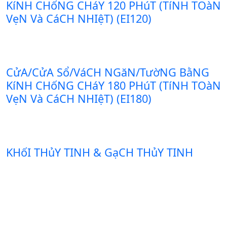
KíNH CHốNG CHáY 120 PHúT (TíNH TOàN
VẹN Và CáCH NHIệT) (EI120)
CửA/CửA Sổ/VáCH NGăN/TườNG BằNG
KíNH CHốNG CHáY 180 PHúT (TíNH TOàN
VẹN Và CáCH NHIệT) (EI180)
KHốI THủY TINH & GạCH THủY TINH