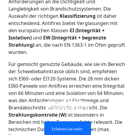
Anforderungen an die Dichtigkeit und
Langlebigkeit von Brandschutzsystemen. Die
Auswahl der richtigen
Klassifizierung
ist daher
entscheidend. Antifires bietet Verglasungen mit
den europäischen Klassen
EI (Integrität +
Isolation)
und
EW (Integrität + begrenzte
Strahlung)
an, die nach EN 1363-1 im Ofen geprüft
wurden.
Für gemischt genutzte Gebäude, wie sie im Bereich
der Schwebebahntrasse üblich sind, empfehlen
sich EI60- oder EI120-Systeme. Die 28 mm dicken
EI60-Paneele von Antifires erreichen eine Integrität
von 66 Minuten und eine Isolation von 64 Minuten,
FEUERFESTE
was den Anforderungen an Fluchtwege und
DOPPELSCHICHTIGES
FEUERSCHUTZGLAS-
EINSCHICHTIGES
VERGLASUNG VON
Brandabschnitte vollständig entspricht. Die
FEUERSCHUTZGLAS
FEUERSCHUTZGLAS
TRENNWAND
FENSTERN UND TÜREN
Strahlungskontrolle (W)
ist besonders in
Bereichen mit hoher Personendichte relevant. Die
technischen Daten aus den Prüfungen (max.
Erfahren Sie mehr
Erfahren Sie mehr
Erfahren Sie mehr
Erfahren Sie mehr