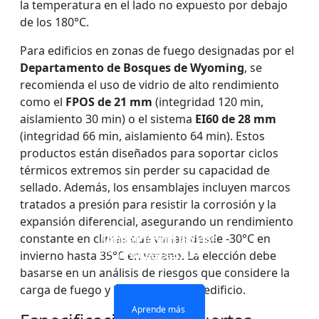
la temperatura en el lado no expuesto por debajo
de los 180°C.
Para edificios en zonas de fuego designadas por el
Departamento de Bosques de Wyoming
, se
recomienda el uso de vidrio de alto rendimiento
como el
FPOS de 21 mm
(integridad 120 min,
aislamiento 30 min) o el sistema
EI60 de 28 mm
(integridad 66 min, aislamiento 64 min). Estos
productos están diseñados para soportar ciclos
térmicos extremos sin perder su capacidad de
sellado. Además, los ensamblajes incluyen marcos
tratados a presión para resistir la corrosión y la
expansión diferencial, asegurando un rendimiento
VENTANAS Y PUERTAS
PARED DIVISOR DE
constante en climas que varían desde -30°C en
VIDRIO IGNÍFUGO DE
VIDRIO ignífugo de
CON ACRISTALAMIENTO
VIDRIO RESISTENTE AL
UNA SOLA CAPA
doble capa
invierno hasta 35°C en verano. La elección debe
IGNÍFUGO
FUEGO
basarse en un análisis de riesgos que considere la
carga de fuego y la ocupación del edificio.
Aprende más
Aprende más
Aprende más
Aprende más