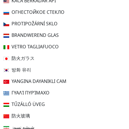
KACA BERKADAR API
ОГНЕСТОЙКОЕ СТЕКЛО
PROTIPOŽÁRNÍ SKLO
BRANDWEREND GLAS
VETRO TAGLIAFUOCO
防火ガラス
방화 유리
YANGINA DAYANIKLI CAM
ΓΥΑΛΊ ΠΥΡΊΜΑΧΟ
TŰZÁLLÓ ÜVEG
防火玻璃
شیشه نسوز