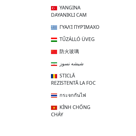
YANGINA
DAYANIKLI CAM
ΓΥΑΛΊ ΠΥΡΊΜΑΧΟ
TŰZÁLLÓ ÜVEG
防火玻璃
شیشه نسوز
STICLĂ
REZISTENTĂ LA FOC
กระจกกันไฟ
KÍNH CHỐNG
CHÁY