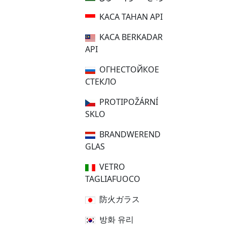
KACA TAHAN API
KACA BERKADAR
API
ОГНЕСТОЙКОЕ
СТЕКЛО
PROTIPOŽÁRNÍ
SKLO
BRANDWEREND
GLAS
VETRO
TAGLIAFUOCO
防火ガラス
방화 유리