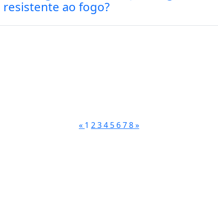
resistente ao fogo?
«
1
2
3
4
5
6
7
8
»