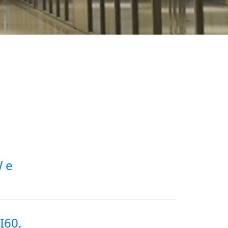
W e
I60,