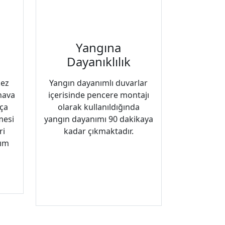
e
Yangına
Dayanıklılık
kez
Yangın dayanımlı duvarlar
hava
içerisinde pencere montajı
kça
olarak kullanıldığında
mesi
yangın dayanımı 90 dakikaya
ri
kadar çıkmaktadır.
ım