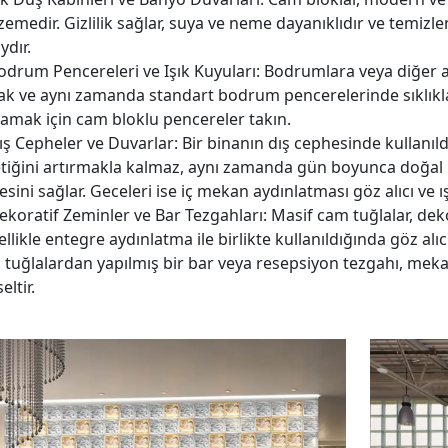
emedir. Gizlilik sağlar, suya ve neme dayanıklıdır ve temiz
ydır.
drum Pencereleri ve Işık Kuyuları: Bodrumlara veya diğer az ı
k ve aynı zamanda standart bodrum pencerelerinde sıklıkla k
amak için cam bloklu pencereler takın.
ş Cepheler ve Duvarlar: Bir binanın dış cephesinde kullanı
etiğini artırmakla kalmaz, aynı zamanda gün boyunca doğal 
sini sağlar. Geceleri ise iç mekan aydınlatması göz alıcı ve ışılt
koratif Zeminler ve Bar Tezgahları: Masif cam tuğlalar, dekor
llikle entegre aydınlatma ile birlikte kullanıldığında göz alıcı,
tuğlalardan yapılmış bir bar veya resepsiyon tezgahı, meka
eltir.