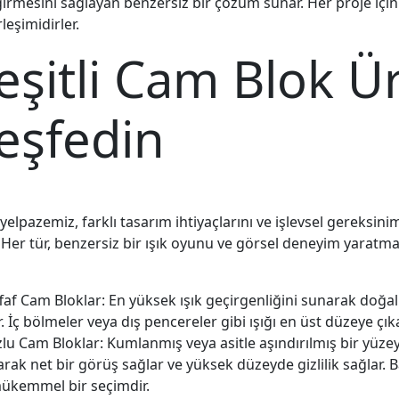
 girmesini sağlayan benzersiz bir çözüm sunar. Her proje için
rleşimidirler.
eşitli Cam Blok Ü
eşfedin
elpazemiz, farklı tasarım ihtiyaçlarını ve işlevsel gereksinim
r. Her tür, benzersiz bir ışık oyunu ve görsel deneyim yaratmak
faf Cam Bloklar: En yüksek ışık geçirgenliğini sunarak doğal
r. İç bölmeler veya dış pencereler gibi ışığı en üst düzeye çık
lu Cam Bloklar: Kumlanmış veya asitle aşındırılmış bir yüzeye
arak net bir görüş sağlar ve yüksek düzeyde gizlilik sağlar. B
mükemmel bir seçimdir.