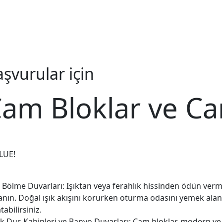
şvurular için
am Bloklar ve Ca
LUE!
 Bölme Duvarları: Işıktan veya ferahlık hissinden ödün ver
anın. Doğal ışık akışını korurken oturma odasını yemek alanın
tabilirsiniz.
k Duş Kabinleri ve Banyo Duvarları: Cam bloklar, modern ve ş