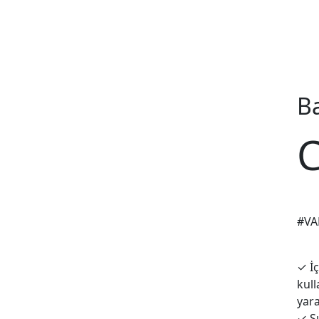
Ba
C
#VA
✓
İç
kull
yara
✓
Şı