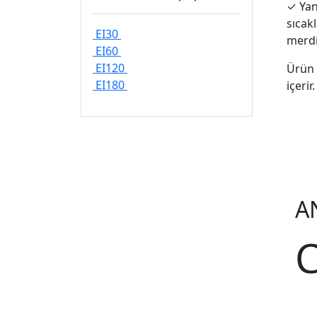
✓
Yan
sıcak
EI30
merdi
EI60
EI120
Ürün y
EI180
içeri
A
C