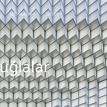
BİZE ULAŞIN
DİLLER
uğlalar