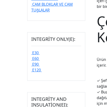
içeri
CAM BLOKLAR VE CAM
bir bi
TUğLALAR
Ç
K
INTEGRITY ONLY(E):
E30
E60
Ürün y
E90
içeri
E120
✓
Şef
sağla
✓
Buz
dağıt
INTEGRITY AND
için 
INSULATION(EI):