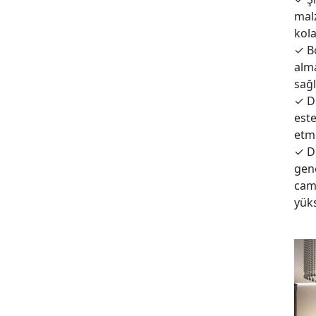
malz
kola
✓
Bo
alma
sağl
✓
Dı
est
etme
✓
De
gene
cam 
yüks