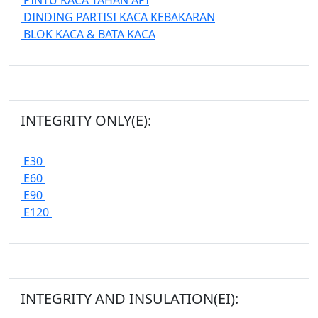
PINTU KACA TAHAN API
DINDING PARTISI KACA KEBAKARAN
BLOK KACA & BATA KACA
INTEGRITY ONLY(E):
E30
E60
E90
E120
INTEGRITY AND INSULATION(EI):