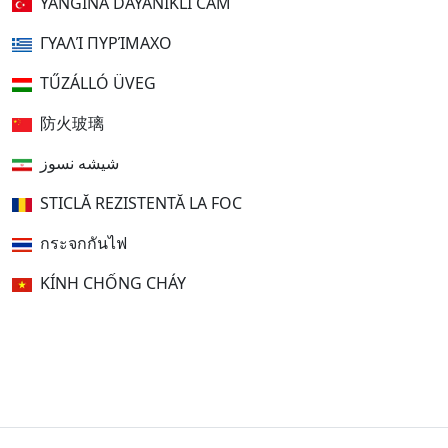
YANGINA DAYANIKLI CAM
ΓΥΑΛΊ ΠΥΡΊΜΑΧΟ
TŰZÁLLÓ ÜVEG
防火玻璃
شیشه نسوز
STICLĂ REZISTENTĂ LA FOC
กระจกกันไฟ
KÍNH CHỐNG CHÁY