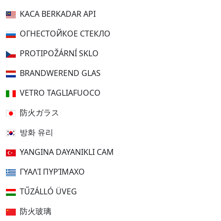
KACA BERKADAR API
ОГНЕСТОЙКОЕ СТЕКЛО
PROTIPOŽÁRNÍ SKLO
BRANDWEREND GLAS
VETRO TAGLIAFUOCO
防火ガラス
방화 유리
YANGINA DAYANIKLI CAM
ΓΥΑΛΊ ΠΥΡΊΜΑΧΟ
TŰZÁLLÓ ÜVEG
防火玻璃