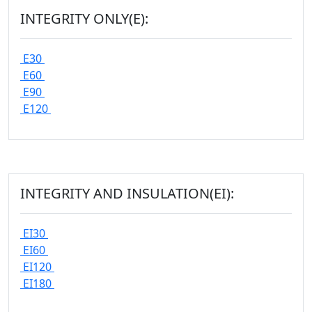
INTEGRITY ONLY(E):
E30
E60
E90
E120
INTEGRITY AND INSULATION(EI):
EI30
EI60
EI120
EI180