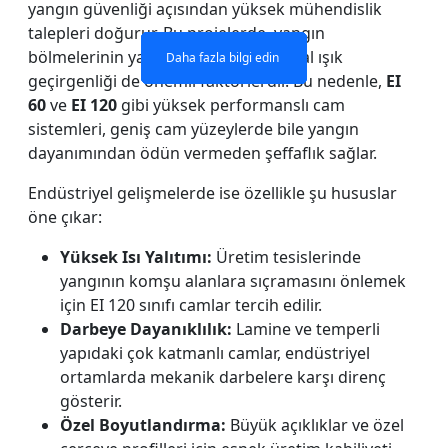
yangın güvenliği açısından yüksek mühendislik
talepleri doğurur. Bu projelerde, yangın
bölmelerinin yanı sıra estetik ve doğal ışık
Daha fazla bilgi edin
Daha fazla bilgi edin
Daha fazla bilgi edin
Daha fazla bilgi edin
geçirgenliği de önemli faktörlerdir. Bu nedenle,
EI
60
ve
EI 120
gibi yüksek performanslı cam
sistemleri, geniş cam yüzeylerde bile yangın
dayanımından ödün vermeden şeffaflık sağlar.
Endüstriyel gelişmelerde ise özellikle şu hususlar
öne çıkar:
Yüksek Isı Yalıtımı:
Üretim tesislerinde
yangının komşu alanlara sıçramasını önlemek
için EI 120 sınıfı camlar tercih edilir.
Darbeye Dayanıklılık:
Lamine ve temperli
yapıdaki çok katmanlı camlar, endüstriyel
ortamlarda mekanik darbelere karşı direnç
gösterir.
Özel Boyutlandırma:
Büyük açıklıklar ve özel