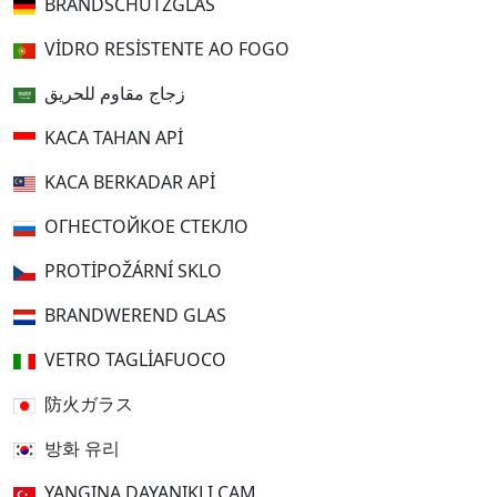
BRANDSCHUTZGLAS
VIDRO RESISTENTE AO FOGO
زجاج مقاوم للحريق
KACA TAHAN API
KACA BERKADAR API
ОГНЕСТОЙКОЕ СТЕКЛО
PROTIPOŽÁRNÍ SKLO
BRANDWEREND GLAS
VETRO TAGLIAFUOCO
防火ガラス
방화 유리
YANGINA DAYANIKLI CAM