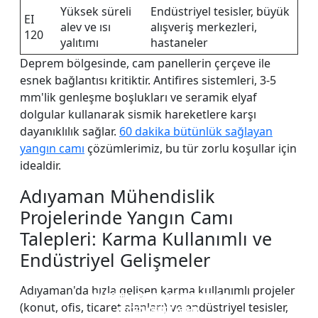
Yüksek süreli
Endüstriyel tesisler, büyük
EI
alev ve ısı
alışveriş merkezleri,
120
yalıtımı
hastaneler
Deprem bölgesinde, cam panellerin çerçeve ile
esnek bağlantısı kritiktir. Antifires sistemleri, 3-5
mm'lik genleşme boşlukları ve seramik elyaf
dolgular kullanarak sismik hareketlere karşı
dayanıklılık sağlar.
60 dakika bütünlük sağlayan
yangın camı
çözümlerimiz, bu tür zorlu koşullar için
idealdir.
Adıyaman Mühendislik
Projelerinde Yangın Camı
Talepleri: Karma Kullanımlı ve
Endüstriyel Gelişmeler
Adıyaman'da hızla gelişen karma kullanımlı projeler
YANGINA DAYANIKLI CAM
YANMAZ CAM PENCERE
ÇİFT KATLI YANGINA
TEK KATLI YANGINA
(konut, ofis, ticaret alanları) ve endüstriyel tesisler,
DAYANIKLI CAM
DAYANIKLI CAM
BÖLME DUVAR
VE KAPILAR