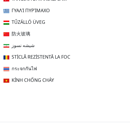
ΓΥΑΛΊ ΠΥΡΊΜΑΧΟ
TŰZÁLLÓ ÜVEG
防火玻璃
شیشه نسوز
STICLĂ REZISTENTĂ LA FOC
กระจกกันไฟ
KÍNH CHỐNG CHÁY