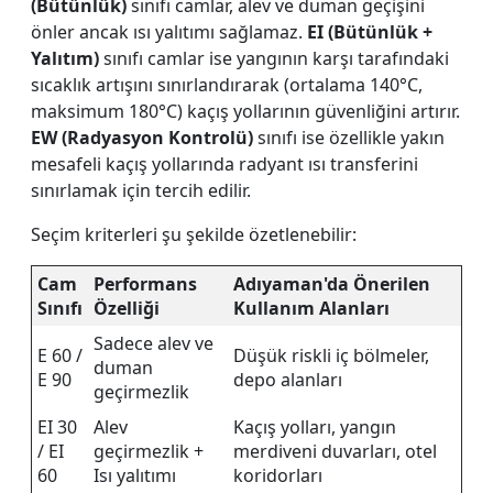
(Bütünlük)
sınıfı camlar, alev ve duman geçişini
önler ancak ısı yalıtımı sağlamaz.
EI (Bütünlük +
Yalıtım)
sınıfı camlar ise yangının karşı tarafındaki
sıcaklık artışını sınırlandırarak (ortalama 140°C,
maksimum 180°C) kaçış yollarının güvenliğini artırır.
EW (Radyasyon Kontrolü)
sınıfı ise özellikle yakın
mesafeli kaçış yollarında radyant ısı transferini
sınırlamak için tercih edilir.
Seçim kriterleri şu şekilde özetlenebilir:
Cam
Performans
Adıyaman'da Önerilen
Sınıfı
Özelliği
Kullanım Alanları
Sadece alev ve
E 60 /
Düşük riskli iç bölmeler,
duman
E 90
depo alanları
geçirmezlik
EI 30
Alev
Kaçış yolları, yangın
/ EI
geçirmezlik +
merdiveni duvarları, otel
60
Isı yalıtımı
koridorları