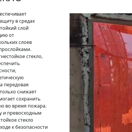
беспечивает
ащиту в средах
тойкий слой
цию от
кольких слоев
 прослойками.
гнестойкое стекло,
еспечить
сности,
етическую
та передовая
 только снижает
могает сохранить
ию во время пожара.
у и превосходным
стойкое стекло
ходе к безопасности