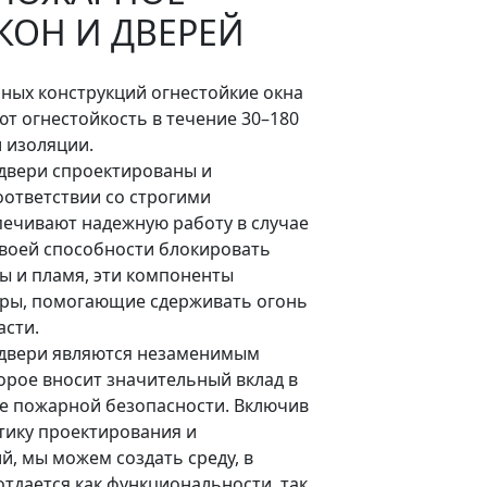
КОН И ДВЕРЕЙ
нных конструкций огнестойкие окна
т огнестойкость в течение 30–180
 изоляции.
 двери спроектированы и
оответствии со строгими
печивают надежную работу в случае
своей способности блокировать
ы и пламя, эти компоненты
еры, помогающие сдерживать огонь
асти.
 двери являются незаменимым
орое вносит значительный вклад в
е пожарной безопасности. Включив
тику проектирования и
й, мы можем создать среду, в
тдается как функциональности, так