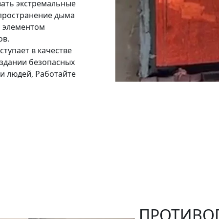
вать экстремальные
пространение дыма
м элементом
ов.
ступает в качестве
оздании безопасных
и людей, Работайте
ПРОТИВО