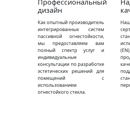
Профессиональный
На
дизайн
ка
Как опытный производитель
Н
интегрированных систем
се
пассивной огнестойкости,
ста
мы предоставляем вам
исп
полный спектр услуг и
(EN
индивидуальные
про
консультации по разработке
ка
эстетических решений для
по
помещений с
ста
использованием
пер
огнестойкого стекла.