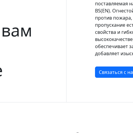
поставляемая н
BS(EN). Огнест
против пожара,
 вам
пропускание ес
свойства и гиб
высококачестве
обеспечивает з
добавляет изыс
е
Связаться с н