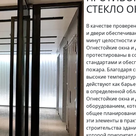
СТЕКЛО О
В качестве провере
и двери обеспечиваю
минут целостности и
Огнестойкие окна и
протестированы в с
стандартами и обес
пожара. Благодаря 
высокие температур
действуют как барь
в определенной обл
Огнестойкие окна и
оборудованием, кот
общее планировани
эти элементы в прак
строительства здани
которой приоритет о