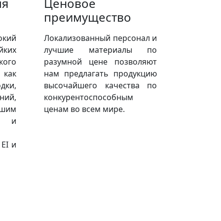
ля
Ценовое
преимущество
окий
Локализованный персонал и
ких
лучшие материалы по
кого
разумной цене позволяют
 как
нам предлагать продукцию
дки,
высочайшего качества по
ний,
конкурентоспособным
ашим
ценам во всем мире.
м и
 EI и