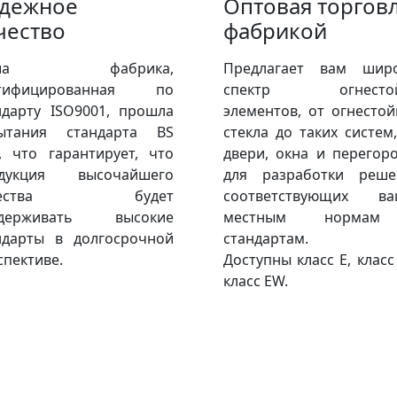
дежное
Оптовая торгов
чество
фабрикой
аша фабрика,
Предлагает вам шир
ртифицированная по
спектр огнестой
ндарту ISO9001, прошла
элементов, от огнестой
ытания стандарта BS
стекла до таких систем,
), что гарантирует, что
двери, окна и перегоро
дукция высочайшего
для разработки реше
чества будет
соответствующих в
ддерживать высокие
местным норма
ндарты в долгосрочной
стандартам.
спективе.
Доступны класс E, класс
класс EW.