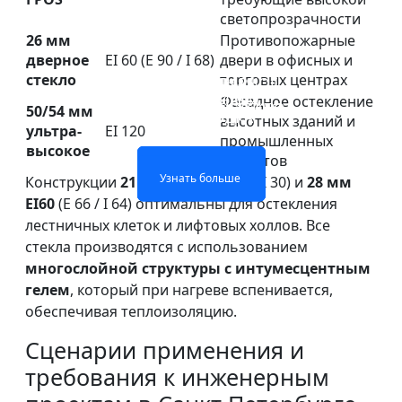
светопрозрачности
26 мм
Противопожарные
дверное
EI 60 (E 90 / I 68)
двери в офисных и
стекло
торговых центрах
ПРОТИВОПОЖАРНОЕ
ОГНЕОПАСНАЯ
ОДНОСЛОЙНОЕ
ДВУХСЛОЙНОЕ
СТЕКЛО ОКОН И
СТЕКЛЯННАЯ
Фасадное остекление
ОГНЕОПАСНОЕ СТЕКЛО
ОГНЕЖЕСТКОЕ СТЕКЛО
50/54 мм
ПЕРЕГОРОДКА
ДВЕРЕЙ
высотных зданий и
ультра-
EI 120
промышленных
высокое
объектов
Узнать больше
Узнать больше
Узнать больше
Узнать больше
Конструкции
21 мм FPOS
(E 120 / I 30) и
28 мм
EI60
(E 66 / I 64) оптимальны для остекления
лестничных клеток и лифтовых холлов. Все
стекла производятся с использованием
многослойной структуры с интумесцентным
гелем
, который при нагреве вспенивается,
обеспечивая теплоизоляцию.
Сценарии применения и
требования к инженерным