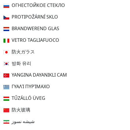
ОГНЕСТОЙКОЕ СТЕКЛО
PROTIPOŽÁRNÍ SKLO
BRANDWEREND GLAS
VETRO TAGLIAFUOCO
防火ガラス
방화 유리
YANGINA DAYANIKLI CAM
ΓΥΑΛΊ ΠΥΡΊΜΑΧΟ
TŰZÁLLÓ ÜVEG
防火玻璃
شیشه نسوز