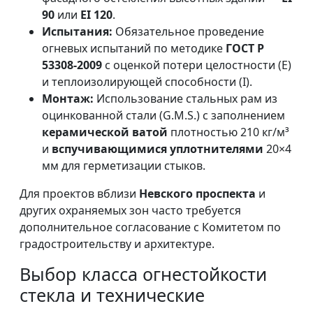
90
или
EI 120
.
Испытания:
Обязательное проведение
огневых испытаний по методике
ГОСТ Р
53308-2009
с оценкой потери целостности (E)
и теплоизолирующей способности (I).
Монтаж:
Использование стальных рам из
оцинкованной стали (G.M.S.) с заполнением
керамической ватой
плотностью 210 кг/м³
и
вспучивающимися уплотнителями
20×4
мм для герметизации стыков.
Для проектов вблизи
Невского проспекта
и
других охраняемых зон часто требуется
дополнительное согласование с Комитетом по
градостроительству и архитектуре.
Выбор класса огнестойкости
стекла и технические