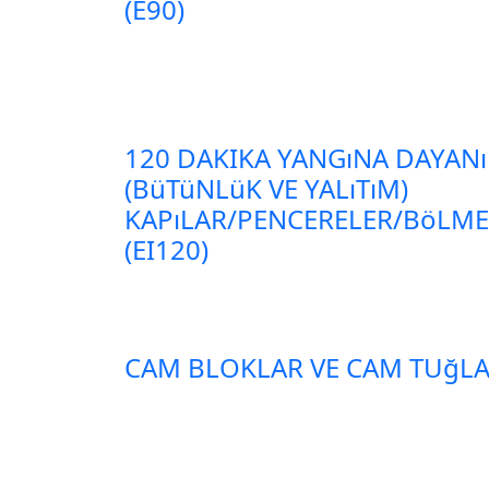
(E90)
120 DAKIKA YANGıNA DAYANı
(BüTüNLüK VE YALıTıM)
KAPıLAR/PENCERELER/BöLM
(EI120)
CAM BLOKLAR VE CAM TUğL