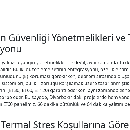
ın Güvenliği Yönetmelikleri v
syonu
, yalnızca yangın yönetmeliklerine değil, aynı zamanda
Türk
malıdır. Bu iki düzenleme setinin entegrasyonu, özellikle ca
ünlüğünü (E) koruması gerekirken, deprem sırasında oluşabi
s sistemleri, bu ikili zorluğu karşılamak üzere tasarlanmıştır
rını (EI 30, EI 60, EI 120) garanti ederken, aynı zamanda es
sorbe eder. Bu sayede, Diyarbakır'daki projelerde hem yang
m EI60 panelimiz, 66 dakika bütünlük ve 64 dakika yalıtım p
e Termal Stres Koşullarına Göre