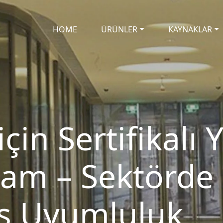
HOME
ÜRÜNLER
KAYNAKLAR
için Sertifikalı
Cam – Sektörde
ış Uyumluluk