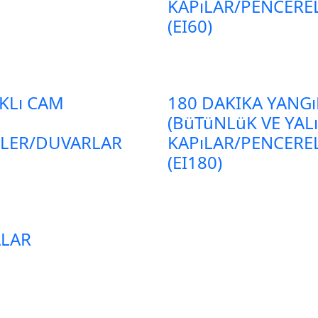
KAPıLAR/PENCERE
(EI60)
KLı CAM
180 DAKIKA YANGı
(BüTüNLüK VE YALı
ELER/DUVARLAR
KAPıLAR/PENCERE
(EI180)
ALAR