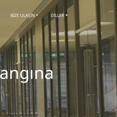
BİZE ULAŞIN
DİLLER
 Yangına