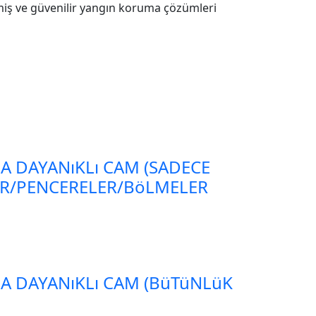
rilmiş ve güvenilir yangın koruma çözümleri
A DAYANıKLı CAM (SADECE
AR/PENCERELER/BöLMELER
A DAYANıKLı CAM (BüTüNLüK