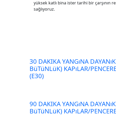
yüksek katlı bina ister tarihi bir çarşının
sağlıyoruz.
30 DAKIKA YANGıNA DAYANıK
BüTüNLüK) KAPıLAR/PENCER
(E30)
90 DAKIKA YANGıNA DAYANıK
BüTüNLüK) KAPıLAR/PENCER