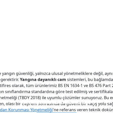
de yangın güvenliği, yalnızca ulusal yönetmeliklere değil, a
gerektirir.
Yangına dayanıklı cam
sistemleri, bu bağlamd
tifires olarak, tüm ürünlerimiz BS EN 1634-1 ve BS 476 Part 2
ın sınıflandırma standardına göre test edilmiş ve sertifikala
netmeliği (TBDY 2018) ile uyumlu çözümler sunuyoruz. Bu 
YANGINA DAYANIKLI CAM BÖLME DUVAR
ÇİFT KATLI YANGINA DAYANIKLI CAM
TEK KATLI YANGINA DAYANIKLI CAM
YANMAZ CAM PENCERE VE KAPILAR
n, olası bir deprem sonrasında da güvenli bir kaçış yolu sa
ndan Korunması Yönetmeliği
'ne referans veren teknik dokü