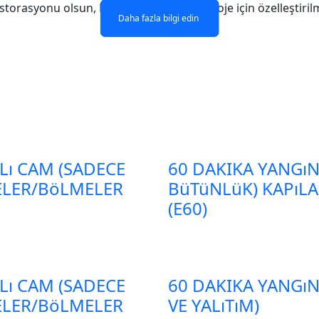
 restorasyonu olsun, Diyarbakır'daki her proje için özelleşti
Daha fazla bilgi edin
Daha fazla bilgi edin
Daha fazla bilgi edin
Daha fazla bilgi edin
Lı CAM (SADECE
60 DAKIKA YANGıN
ELER/BöLMELER
BüTüNLüK) KAPıL
(E60)
Lı CAM (SADECE
60 DAKIKA YANGıN
ELER/BöLMELER
VE YALıTıM)