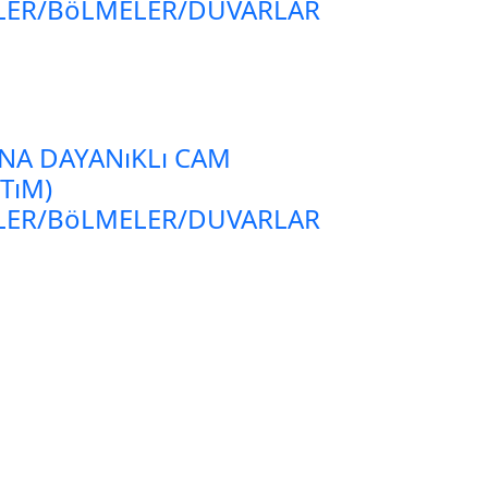
LER/BöLMELER/DUVARLAR
NA DAYANıKLı CAM
TıM)
LER/BöLMELER/DUVARLAR