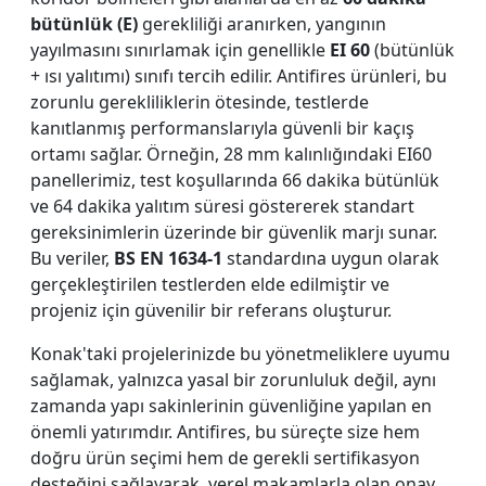
bütünlük (E)
gerekliliği aranırken, yangının
yayılmasını sınırlamak için genellikle
EI 60
(bütünlük
+ ısı yalıtımı) sınıfı tercih edilir. Antifires ürünleri, bu
zorunlu gerekliliklerin ötesinde, testlerde
kanıtlanmış performanslarıyla güvenli bir kaçış
ortamı sağlar. Örneğin, 28 mm kalınlığındaki EI60
panellerimiz, test koşullarında 66 dakika bütünlük
ve 64 dakika yalıtım süresi göstererek standart
gereksinimlerin üzerinde bir güvenlik marjı sunar.
Bu veriler,
BS EN 1634-1
standardına uygun olarak
gerçekleştirilen testlerden elde edilmiştir ve
projeniz için güvenilir bir referans oluşturur.
Konak'taki projelerinizde bu yönetmeliklere uyumu
sağlamak, yalnızca yasal bir zorunluluk değil, aynı
zamanda yapı sakinlerinin güvenliğine yapılan en
önemli yatırımdır. Antifires, bu süreçte size hem
doğru ürün seçimi hem de gerekli sertifikasyon
desteğini sağlayarak, yerel makamlarla olan onay