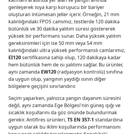
katmanı arasında yer alan ve yangın anında
genleşerek ısıya karşı koruyucu bir bariyer
oluşturan intümesan jeller içerir. Örneğin, 21 mm
kalınlığındaki FPOS camımız, testlerde 120 dakika
bütünlük ve 30 dakika yalıtım süresi göstererek
yüksek bir performans sunar. Daha yüksek yalıtım
gereksinimleri için ise 50 mm veya 54 mm
kalınlığındaki ultra yüksek performanslı camlarımız,
EI120
sertifikasına sahip olup, 120 dakikaya kadar
hem bütünlük hem de ısı yalıtımı sağlar. Bu ürünler,
aynı zamanda
EW120
(radyasyon kontrolü) sınıfına
da uygun olup, yangının yaydığı ısının diğer
bölgelere geçişini sınırlandırır.
Seçim yaparken, yalnızca yangın dayanım süresini
değil, aynı zamanda Ege Bölgesi'nin güneş ışığı ve
sıcaklık koşullarını da göz önünde bulundurmak
gerekir. Antifires ürünleri,
TS EN 357-1
standardına
uygun olarak bu iklim koşullarında performansını