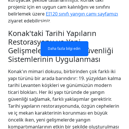
koruyacak şekilde tasarlanmıştır. Konak'taki
projeniz için en uygun cam kalınlığını ve sınıfını
belirlemek üzere
EI120 sınıfı yangın camı sayfamızı
ziyaret edebilirsiniz.
YANGINA DAYANIKLI CAM
YANMAZ CAM PENCERE
ÇİFT KATLI YANGINA
TEK KATLI YANGINA
DAYANIKLI CAM
DAYANIKLI CAM
BÖLME DUVAR
VE KAPILAR
Konak'taki Tarihi Yapıların
Restorasyonu ve Yeni
Gelişmelerde Yangın Güvenliği
Daha fazla bilgi edin
Daha fazla bilgi edin
Daha fazla bilgi edin
Daha fazla bilgi edin
Sistemlerinin Uygulanması
Konak'ın mimari dokusu, birbirinden çok farklı iki
yapı türünü bir arada barındırır: 19. yüzyıldan kalma
tarihi Levanten köşkleri ve günümüzün modern
ticari blokları. Her iki yapı türünde de yangın
güvenliği sağlamak, farklı yaklaşımlar gerektirir.
Tarihi yapıların restorasyonunda, özgün cephelerin
ve iç mekan karakterinin korunması en büyük
öncelik iken, yeni gelişmelerde yangın
kompartımanlarının etkin bir şekilde oluşturulması