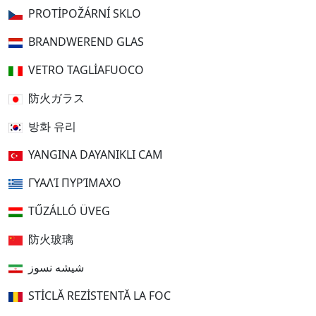
PROTIPOŽÁRNÍ SKLO
BRANDWEREND GLAS
VETRO TAGLIAFUOCO
防火ガラス
방화 유리
YANGINA DAYANIKLI CAM
ΓΥΑΛΊ ΠΥΡΊΜΑΧΟ
TŰZÁLLÓ ÜVEG
防火玻璃
شیشه نسوز
STICLĂ REZISTENTĂ LA FOC