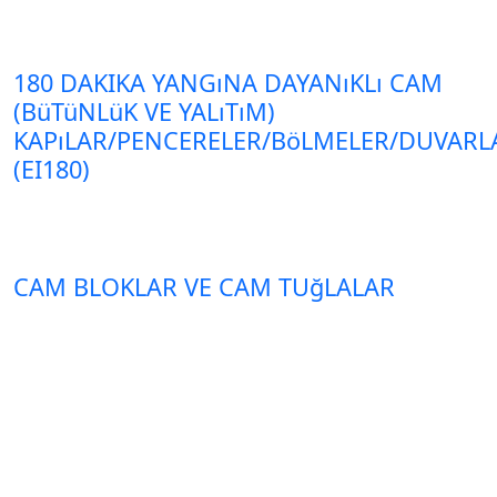
180 DAKIKA YANGıNA DAYANıKLı CAM
(BüTüNLüK VE YALıTıM)
KAPıLAR/PENCERELER/BöLMELER/DUVARL
(EI180)
CAM BLOKLAR VE CAM TUğLALAR