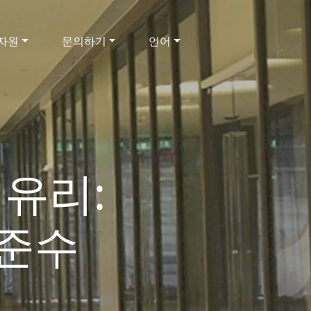
자원
문의하기
언어
 유리:
 준수