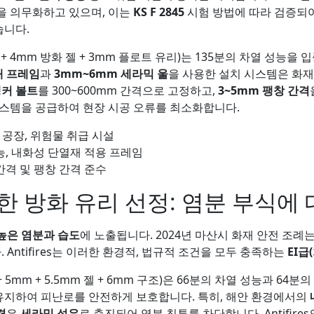
을 의무화하고 있으며, 이는
KS F 2845
시험 방법에 따라 검증되어야 
습니다.
+ 4mm 방화 젤 + 3mm 플로트 유리)는 135분의 차열 성능을
강재 프레임
과
3mm~6mm 세라믹 울
을 사용한 설치 시스템은 화재
앵커 볼트
를 300~600mm 간격으로 고정하고,
3~5mm 팽창 간격
시스템을 공급하여 현장 시공 오류를 최소화합니다.
 공장, 위험물 취급 시설
 성능, 내화성 단열재 적용 프레임
 간격 및 팽창 간격 준수
 방화 유리 선정: 염분 부식에 
높은 염분과 습도
에 노출됩니다. 2024년 마산시 화재 안전 조례
Antifires는 이러한 환경적, 법규적 조건을 모두 충족하는
EI급
젤 + 5mm + 5.5mm 젤 + 6mm 구조)은 66분의 차열 성능과 
유지하여 피난로를 안전하게 보호합니다. 특히, 해안 환경에서의
격
은
세라믹 섬유
로 충진되어 염분 침투를 차단합니다. Antifir