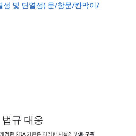
결성 및 단열성) 문/창문/칸막이/
축 법규 대응
 개정된 KFIA 기준은 이러한 시설의
방화 구획