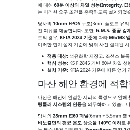
에 대해
60분 이상의 차열 성능(Integrity, E)
는 이러한 요구 조건을 충족하도록 설계되었
당사의
10mm FPOS
구조(3mm 플로트 유리 
전 여유를 제공합니다. 또한,
G.M.S. 중공 
트의 경우,
KFIA 2024 기준
에 따라
M6/M8 
이러한 현지 설치 기준에 맞춰 사전 설계된 
적용 대상:
석유화학 저장고, 조선소 블록
핵심 성능:
KS F 2845 기반 60분 차열
설치 기준:
KFIA 2024 기준에 따른 앵커
마산 해안 환경에 적합한
마산은 해안에 인접한 지리적 특성으로 인해
링클러 시스템의 연동
을 의무화하고 있습니다. 
당사의
28mm EI60 패널
(6mm + 5.5mm 
비노출면의 평균 온도 상승을 140°C 이하
로 
는 특수 방청 처리되며,
3mm~5mm 팽창 간