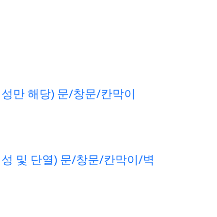
전성만 해당) 문/창문/칸막이
결성 및 단열) 문/창문/칸막이/벽